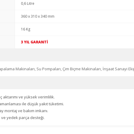
0,6 Litre
360 x 310 x 340 mm
16 Kg
3 YIL GARANTİ
ak Çapalama Makinaları, Su Pompaları, Çim Biçme Makinaları, İnşaat Sanayi E
 aktarımı ve yüksek verimlilik.
amanlaması ile düşük yakıt tüketimi.
y montaj ve bakım imkanı.
 ve yedek parça desteği.