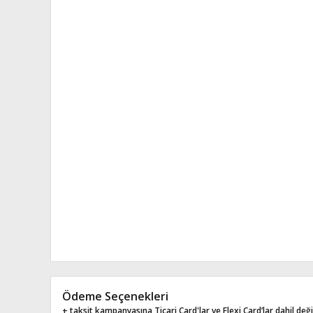
Ödeme Seçenekleri
+ taksit kampanyasına Ticari Card'lar ve Flexi Card’lar dahil değil