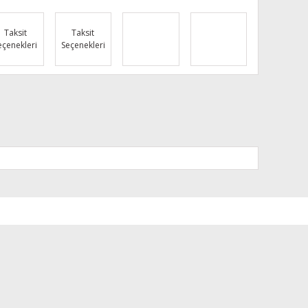
Taksit
Taksit
eçenekleri
Seçenekleri
za iletebilirsiniz.