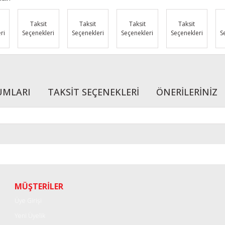
Taksit
Taksit
Taksit
Taksit
ri
Seçenekleri
Seçenekleri
Seçenekleri
Seçenekleri
S
UMLARI
TAKSİT SEÇENEKLERİ
ÖNERİLERİNİZ
r konularda yetersiz gördüğünüz noktaları öneri formunu kullanarak tarafımı
Bu ürüne ilk yorumu siz yapın!
Yorum Yaz
MÜŞTERİLER
Üye Girişi
Yeni Üyelik