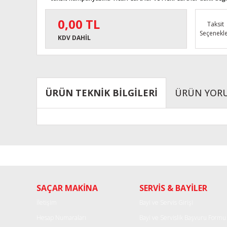
0,00 TL
Taksit
Seçenekle
KDV DAHİL
ÜRÜN TEKNİK BİLGİLERİ
ÜRÜN YOR
Bu ürünün fiyat bilgisi, resim, ürün açıklamalarında ve diğe
Görüş ve önerileriniz için teşekkür ederiz.
Ürün resmi kalitesiz, bozuk veya görüntülenemiyor.
SAÇAR MAKİNA
SERVİS & BAYİLER
Ürün açıklamasında eksik bilgiler bulunuyor.
Ürün bilgilerinde hatalar bulunuyor.
İletişim
Bayi ve Servis Girişi
Ürün fiyatı diğer sitelerden daha pahalı.
Hesap Numaraları
Bayi ve Servislik Başvuru Formu