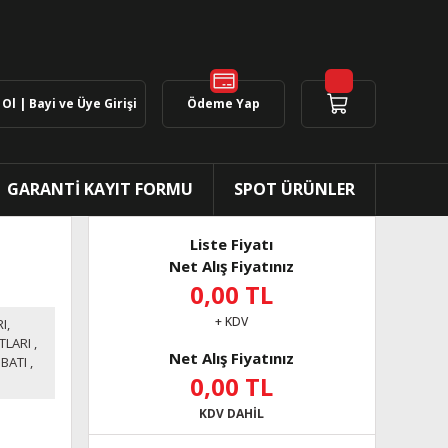
Ol | Bayi ve Üye Girişi
Ödeme Yap
GARANTİ KAYIT FORMU
SPOT ÜRÜNLER
Liste Fiyatı
Net Alış Fiyatınız
0,00 TL
+ KDV
I,
TLARI
,
Net Alış Fiyatınız
BATI
,
0,00 TL
KDV DAHİL