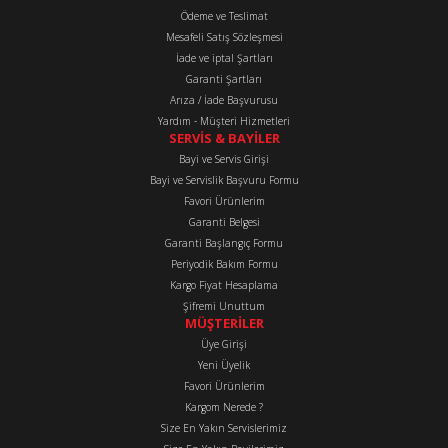
Ürün bilgilerinde hatalar bulunuyor.
Ödeme ve Teslimat
Mesafeli Satış Sözleşmesi
Ürün fiyatı diğer sitelerden daha pahalı.
İade ve iptal Şartları
Bu ürüne benzer farklı alternatifler olmalı.
Garanti Şartları
Arıza / İade Başvurusu
Yardım - Müşteri Hizmetleri
SERVİS & BAYİLER
Bayi ve Servis Girişi
Bayi ve Servislik Başvuru Formu
Favori Ürünlerim
Gönder
Garanti Belgesi
Garanti Başlangıç Formu
Periyodik Bakım Formu
Kargo Fiyat Hesaplama
Şifremi Unuttum
MÜŞTERİLER
Üye Girişi
Yeni Üyelik
Favori Ürünlerim
Kargom Nerede ?
Size En Yakın Servislerimiz