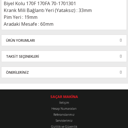
Biyel Kolu 170F 170FA 70-1701301
Krank Mili Bağlantı Yeri (Yataksız) : 33mm
Pim Yeri : 19mm
Aradaki Mesafe : 60mm
ÜRÜN YORUMLARI
TAKSİT SEÇENEKLERİ
Bu ürüne ilk yorumu siz yapın!
ÖNERİLERİNİZ
Yorum Yaz
Bu ürünün fiyat bilgisi, resim, ürün açıklamalarında ve diğer
konularda yetersiz gördüğünüz noktaları öneri formunu kullanarak
tarafımıza iletebilirsiniz.
SAÇAR MAKİNA
Görüş ve önerileriniz için teşekkür ederiz.
İletişim
Hesap Numaraları
Referanslarımız
Ürün resmi kalitesiz, bozuk veya görüntülenemiyor.
Servislerimiz
Ürün açıklamasında eksik bilgiler bulunuyor.
Gizlilik ve Güvenlik