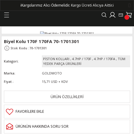
ℹ️
Kargolarımız Alıcı Ödemelidir.
Kargo Ücreti Alıcıya Aittir.ℹ️
Geri Dön
LERİ
Biyel Kolu 170F 170FA 70-1701301
Stok Kodu
:
70-1701301
DELLERİ
PİSTON KOLLARI
,
4.7HP / 170F
,
4.7HP / 170FA
,
TÜM
Kategori
YEDEK PARÇA ÜRÜNLERİ
DELLERİ
Marka
GOLDMOTO
Fiyat
15,71 USD + KDV
AYIŞ KASNAKLI ALTERNATÖRLER - 1500
ÜRÜN ÖZELLİKLERİ
R
ÜRÜNÜN HAKKINDA SORU SOR