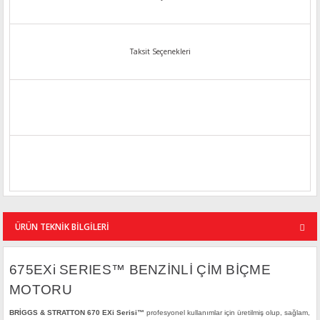
Taksit Seçenekleri
ÜRÜN TEKNİK BİLGİLERİ
675EXi SERIES™ BENZİNLİ ÇİM BİÇME
MOTORU
BRİGGS & STRATTON 670 EXi Serisi™
profesyonel kullanımlar için üretilmiş olup, sağlam,