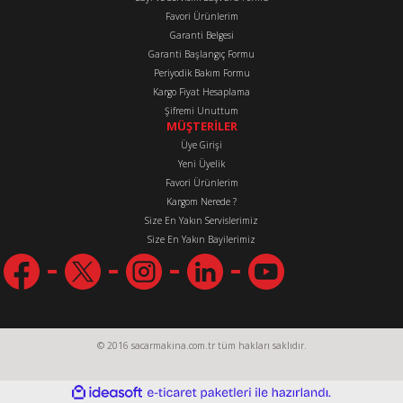
Favori Ürünlerim
Gönder
Garanti Belgesi
Garanti Başlangıç Formu
Periyodik Bakım Formu
Kargo Fiyat Hesaplama
Şifremi Unuttum
MÜŞTERİLER
Üye Girişi
Yeni Üyelik
Favori Ürünlerim
Kargom Nerede ?
Size En Yakın Servislerimiz
Size En Yakın Bayilerimiz
© 2016 sacarmakina.com.tr tüm hakları saklıdır.
ideasoft
ile
e-