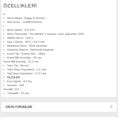
ÖZELLİKLERİ
Motor Marka : Briggs & Stratton
Stok Kodu : 104M020034H1
Motor Model : 675 EXİ
Motor Teknolojisi : Tek silindirli, 4 zamanlı, hava soğutmalı, OHV
Silindir Hacmi : 163 cc
Çap x Stroke : 68,3 × 44,5 mm
Maksimum Devir : 3000 devir/dak
Ateşleme Sistemi : Elektronik Ateşleme
Krank Tipi : Kamalı Düz – Dikey
Krank Mili Uzunluğu : 80 mm
Krank Mili Kalınlığı : 22,2 mm
Yakıt Tipi : Benzin
Yakıt Depo Kapasitesi : 1.0 Litre
Yağ Depo Kapasitesi : 0.47 Litre
ÖLÇÜLER
Kuru Ağırlık : 8,5 Kg
Uzunluk : 349
Genişlik :314
Yükseklik : 53 mm
ÜRÜN YORUMLARI