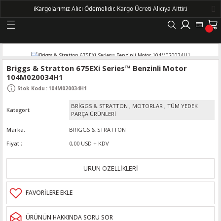
ℹ️
Kargolarımız Alıcı Ödemelidir.
Kargo Ücreti Alıcıya Aittir.ℹ️
Geri Dön
LERİ
Briggs & Stratton 675EXi Series™ Benzinli Motor
104M020034H1
DELLERİ
Stok Kodu
:
104M020034H1
BRİGGS & STRATTON
,
MOTORLAR
,
TÜM YEDEK
Kategori
DELLERİ
PARÇA ÜRÜNLERİ
Marka
BRIGGS & STRATTON
AYIŞ KASNAKLI ALTERNATÖRLER - 1500
Fiyat
0,00 USD + KDV
R
ÜRÜN ÖZELLİKLERİ
ÜRÜNÜN HAKKINDA SORU SOR