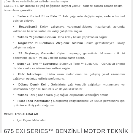
güvenilir ve verimli olacak şelikde tasarlanmıştır.
EXi SERİSİ'nin düzenli bir yağ değişimine ihtiyacı yoktur - sadece zaman zaman dolum,
tamamlama gerektirir.
Sadece Kontrol Et ve Ekle ™
Asla yağı asla değiştirmeyin, sadece kontrol
edin ve ekleyin.
ReadyStart®
Kolay çalışmaya yardımcıdır.Motoru hazırlamak zorunda
kalmadan basit ve kullanımı kolay çalıştırma sağlar.
Yüksek Yağ Dolum Borusu
Daha kolay bakım yapılmasını sağlar.
Magnetron ® Elektronik Ateşleme Sistemi
Bakım gerektirmeyen, kolay
çalıştırma sağlar.
S2 Başlangıç ​​Garantisi
Kişisel başlangıç ​​garantimiz. Motorunuz ilk iki
denemede çalışır - ya da ücretsiz olarak tamir ederiz.
Süper Lo-Tone ™ Susturucu ;
Süper Lo-Tone ™ Susturucu ; Gürültüyü önemli
ölçüde azaltır ve istisnai ton kalitesi sağlar.
OHV Teknolojisi ;
Daha uzun motor ömrü ve gelişmiş yakıt ekonomisi
sağlayan optimize edilmiş performans.
Dökme Demir Kol ;
Geliştirilmiş yağ kontrolü sağlarken yıpranmaya ve
istismarlara dayanıklı bütünlük ve dayanıklılık katar.
Yüksek Tork ;
Daha fazla güç sağlar, ekipmanın verimliliğini arttırır.
Float Feed Karbüratör ;
Geliştirilmiş çalıştırılabilirlik ve üstün performans için
optimize edilmiş yakıt dağıtımı.
GENEL UYGULAMALAR
Çim Biçme Makinaları
675 EXI SERIES™ BENZİNLİ MOTOR TEKNİK