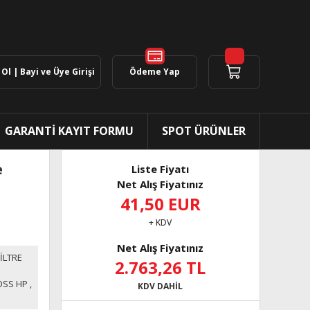
Ol | Bayi ve Üye Girişi
Ödeme Yap
GARANTİ KAYIT FORMU
SPOT ÜRÜNLER
e
Liste Fiyatı
Net Alış Fiyatınız
41,50 EUR
+ KDV
Net Alış Fiyatınız
İLTRE
2.763,26 TL
OSS HP
,
KDV DAHİL