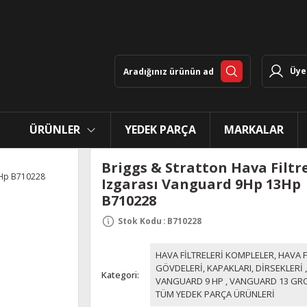
Üye 
ÜRÜNLER
YEDEK PARÇA
MARKALAR
Briggs & Stratton Hava Filtr
Izgarası Vanguard 9Hp 13Hp
B710228
Stok Kodu
:
B710228
HAVA FİLTRELERİ KOMPLELER, HAVA F
GÖVDELERİ, KAPAKLARI, DİRSEKLERİ
,
Kategori
VANGUARD 9 HP
,
VANGUARD 13 GR
TÜM YEDEK PARÇA ÜRÜNLERİ