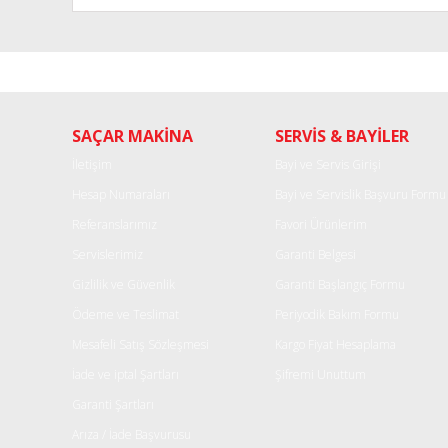
Bu ürünün fiyat bilgisi, resim, ürün açıklamalarında ve diğe
Görüş ve önerileriniz için teşekkür ederiz.
Ürün resmi kalitesiz, bozuk veya görüntülenemiyor.
SAÇAR MAKİNA
SERVİS & BAYİLER
Ürün açıklamasında eksik bilgiler bulunuyor.
Ürün bilgilerinde hatalar bulunuyor.
İletişim
Bayi ve Servis Girişi
Ürün fiyatı diğer sitelerden daha pahalı.
Hesap Numaraları
Bayi ve Servislik Başvuru Formu
Bu ürüne benzer farklı alternatifler olmalı.
Referanslarımız
Favori Ürünlerim
Servislerimiz
Garanti Belgesi
Gizlilik ve Güvenlik
Garanti Başlangıç Formu
Ödeme ve Teslimat
Periyodik Bakım Formu
Mesafeli Satış Sözleşmesi
Kargo Fiyat Hesaplama
İade ve iptal Şartları
Şifremi Unuttum
Garanti Şartları
Arıza / İade Başvurusu