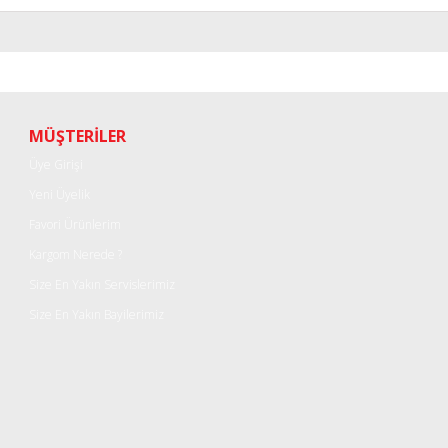
r konularda yetersiz gördüğünüz noktaları öneri formunu kullanarak tarafımı
Bu ürüne ilk yorumu siz yapın!
Yorum Yaz
MÜŞTERİLER
Üye Girişi
Yeni Üyelik
Favori Ürünlerim
Kargom Nerede ?
Size En Yakın Servislerimiz
Size En Yakın Bayilerimiz
Gönder