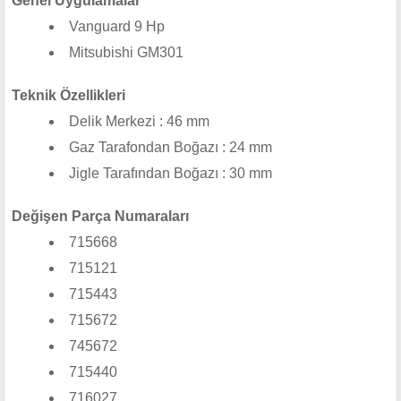
Genel Uygulamalar
Vanguard 9 Hp
Mitsubishi GM301
Teknik Özellikleri
Delik Merkezi : 46 mm
Gaz Tarafondan Boğazı : 24 mm
Jigle Tarafından Boğazı : 30 mm
Değişen Parça Numaraları
715668
715121
715443
715672
745672
715440
716027