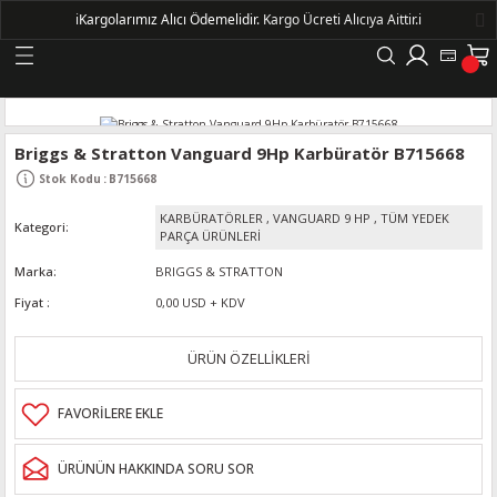
ℹ️
Kargolarımız Alıcı Ödemelidir.
Kargo Ücreti Alıcıya Aittir.ℹ️
Geri Dön
LERİ
Briggs & Stratton Vanguard 9Hp Karbüratör B715668
Stok Kodu
:
B715668
DELLERİ
KARBÜRATÖRLER
,
VANGUARD 9 HP
,
TÜM YEDEK
Kategori
PARÇA ÜRÜNLERİ
DELLERİ
Marka
BRIGGS & STRATTON
Fiyat
0,00 USD + KDV
AYIŞ KASNAKLI ALTERNATÖRLER - 1500
ÜRÜN ÖZELLİKLERİ
R
ÜRÜNÜN HAKKINDA SORU SOR