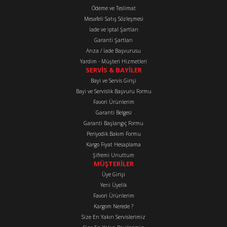
Ürün bilgilerinde hatalar bulunuyor.
Ödeme ve Teslimat
Mesafeli Satış Sözleşmesi
Ürün fiyatı diğer sitelerden daha pahalı.
İade ve iptal Şartları
Bu ürüne benzer farklı alternatifler olmalı.
Garanti Şartları
Arıza / İade Başvurusu
Yardım - Müşteri Hizmetleri
SERVİS & BAYİLER
Bayi ve Servis Girişi
Bayi ve Servislik Başvuru Formu
Favori Ürünlerim
Gönder
Garanti Belgesi
Garanti Başlangıç Formu
Periyodik Bakım Formu
Kargo Fiyat Hesaplama
Şifremi Unuttum
MÜŞTERİLER
Üye Girişi
Yeni Üyelik
Favori Ürünlerim
Kargom Nerede ?
Size En Yakın Servislerimiz