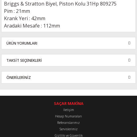
Briggs & Stratton Biyel, Piston Kolu 31Hp 809275
Pim : 21mm
Krank Yeri : 42mm
Aradaki Mesafe : 112mm
ÜRÜN YORUMLARI
TAKSİT SEÇENEKLERİ
Bu ürüne ilk yorumu siz yapın!
ÖNERİLERİNİZ
Yorum Yaz
Bu ürünün fiyat bilgisi, resim, ürün açıklamalarında ve diğer
konularda yetersiz gördüğünüz noktaları öneri formunu kullanarak
tarafımıza iletebilirsiniz.
SAÇAR MAKİNA
Görüş ve önerileriniz için teşekkür ederiz.
İletişim
Hesap Numaraları
Referanslarımız
Ürün resmi kalitesiz, bozuk veya görüntülenemiyor.
Servislerimiz
Ürün açıklamasında eksik bilgiler bulunuyor.
Gizlilik ve Güvenlik