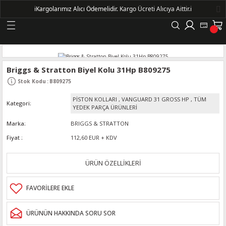
ℹ️
Kargolarımız Alıcı Ödemelidir.
Kargo Ücreti Alıcıya Aittir.ℹ️
Geri Dön
LERİ
Briggs & Stratton Biyel Kolu 31Hp B809275
Stok Kodu
:
B809275
DELLERİ
PİSTON KOLLARI
,
VANGUARD 31 GROSS HP
,
TÜM
Kategori
YEDEK PARÇA ÜRÜNLERİ
DELLERİ
Marka
BRIGGS & STRATTON
Fiyat
112,60 EUR + KDV
AYIŞ KASNAKLI ALTERNATÖRLER - 1500
ÜRÜN ÖZELLİKLERİ
R
ÜRÜNÜN HAKKINDA SORU SOR