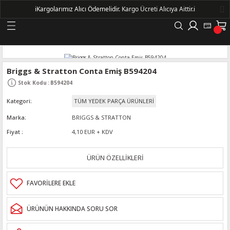
ℹ️
Kargolarımız Alıcı Ödemelidir.
Kargo Ücreti Alıcıya Aittir.ℹ️
Geri Dön
LERİ
Briggs & Stratton Conta Emiş B594204
Stok Kodu
:
B594204
DELLERİ
Kategori
TÜM YEDEK PARÇA ÜRÜNLERİ
DELLERİ
Marka
BRIGGS & STRATTON
Fiyat
4,10 EUR + KDV
AYIŞ KASNAKLI ALTERNATÖRLER - 1500
ÜRÜN ÖZELLİKLERİ
R
ÜRÜNÜN HAKKINDA SORU SOR