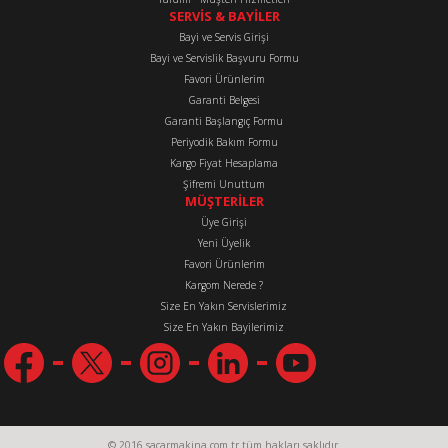
SERVİS & BAYİLER
Bayi ve Servis Girişi
Bayi ve Servislik Başvuru Formu
Favori Ürünlerim
Gönder
Garanti Belgesi
Garanti Başlangıç Formu
Periyodik Bakım Formu
Kargo Fiyat Hesaplama
Şifremi Unuttum
MÜŞTERİLER
Üye Girişi
Yeni Üyelik
Favori Ürünlerim
Kargom Nerede ?
Size En Yakın Servislerimiz
Size En Yakın Bayilerimiz
© 2016 sacarmakina.com.tr tüm hakları saklıdır.