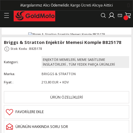
ℹ️
Kargolarımız Alıcı Ödemelidir.
Kargo Ücreti Alıcıya Aittir.ℹ️
Geri Dön
LERİ
Briggs & Stratton Enjektör Memesi Komple B825178
Stok Kodu
:
B825178
DELLERİ
ENJEKTÖR MEMELERİ, MEME SABİTLEME
Kategori
İNSİLATÖRLERİ
,
TÜM YEDEK PARÇA ÜRÜNLERİ
DELLERİ
Marka
BRIGGS & STRATTON
AYIŞ KASNAKLI ALTERNATÖRLER - 1500
Fiyat
213,80 EUR + KDV
ÜRÜN ÖZELLİKLERİ
R
ÜRÜNÜN HAKKINDA SORU SOR