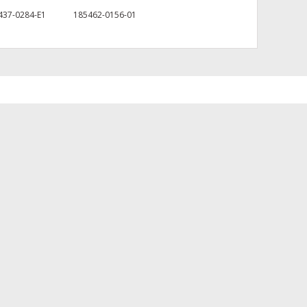
437-0284-E1
185462-0156-01
za iletebilirsiniz.