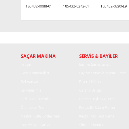
185432-0088-01
185432-0242-E1
185432-0290-E9
Bu ürünün fiyat bilgisi, resim, ürün açıklamalarında ve diğe
Görüş ve önerileriniz için teşekkür ederiz.
Ürün resmi kalitesiz, bozuk veya görüntülenemiyor.
SAÇAR MAKİNA
SERVİS & BAYİLER
Ürün açıklamasında eksik bilgiler bulunuyor.
Ürün bilgilerinde hatalar bulunuyor.
İletişim
Bayi ve Servis Girişi
Ürün fiyatı diğer sitelerden daha pahalı.
Hesap Numaraları
Bayi ve Servislik Başvuru Formu
Bu ürüne benzer farklı alternatifler olmalı.
Referanslarımız
Favori Ürünlerim
Servislerimiz
Garanti Belgesi
Gizlilik ve Güvenlik
Garanti Başlangıç Formu
Ödeme ve Teslimat
Periyodik Bakım Formu
Mesafeli Satış Sözleşmesi
Kargo Fiyat Hesaplama
İade ve iptal Şartları
Şifremi Unuttum