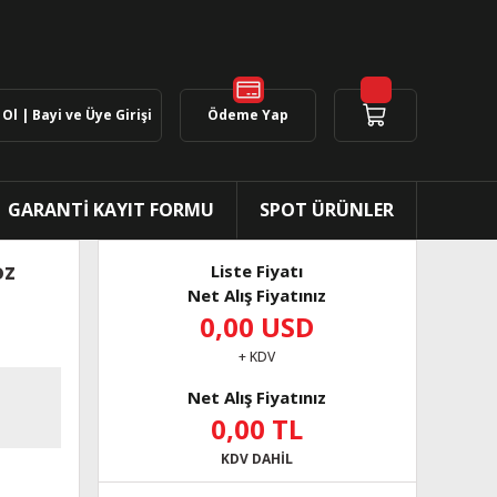
Ol | Bayi ve Üye Girişi
Ödeme Yap
GARANTİ KAYIT FORMU
SPOT ÜRÜNLER
oz
Liste Fiyatı
Net Alış Fiyatınız
0,00 USD
+ KDV
Net Alış Fiyatınız
0,00 TL
KDV DAHİL