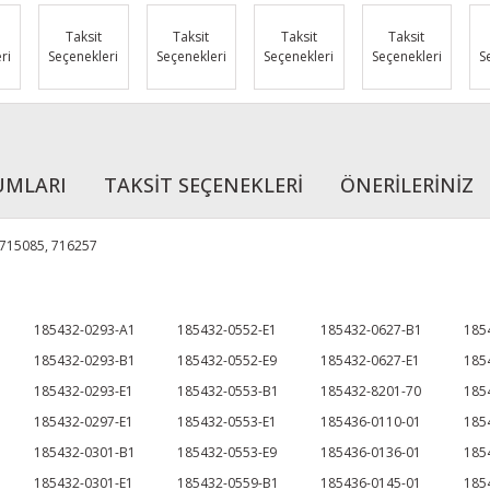
Taksit
Taksit
Taksit
Taksit
ri
Seçenekleri
Seçenekleri
Seçenekleri
Seçenekleri
S
UMLARI
TAKSİT SEÇENEKLERİ
ÖNERİLERİNİZ
 715085, 716257
185432-0293-A1
185432-0552-E1
185432-0627-B1
185
185432-0293-B1
185432-0552-E9
185432-0627-E1
185
185432-0293-E1
185432-0553-B1
185432-8201-70
185
185432-0297-E1
185432-0553-E1
185436-0110-01
185
185432-0301-B1
185432-0553-E9
185436-0136-01
185
185432-0301-E1
185432-0559-B1
185436-0145-01
185