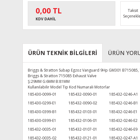
0,00 TL
Taksit
Seçenekle
KDV DAHİL
ÜRÜN TEKNİK BİLGİLERİ
ÜRÜN YOR
Briggs & Stratton Subap Egzoz Vanguard 9Hp GM301 B715085,
Briggs & Stratton 715085 Exhaust Valve
Ş:29MM G:6MM B:81MM
Kullanılabilir Model Tip Kod Numaralı Motorlar
185430-0099-01
185432-0090-01
185432-0246-A1
185430-0299-E1
185432-0090-02
185432-0246-B1
185430-0399-B1
185432-0103-01
185432-0246-E1
185430-0399-E1
185432-0106-01
185432-0246-E2
185432-0035-01
185432-0107-01
185432-0246-E9
185432-0035-02
185432-0121-01
185432-0247-A1