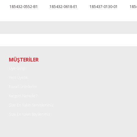
185432-0552-B1
185432-0618-E1
185437-0130-01
185
r konularda yetersiz gördüğünüz noktaları öneri formunu kullanarak tarafımı
Bu ürüne ilk yorumu siz yapın!
Yorum Yaz
MÜŞTERİLER
Üye Girişi
Yeni Üyelik
Favori Ürünlerim
Kargom Nerede ?
Size En Yakın Servislerimiz
Size En Yakın Bayilerimiz
Gönder