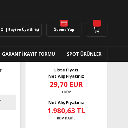
Ol | Bayi ve Üye Girişi
Ödeme Yap
GARANTİ KAYIT FORMU
SPOT ÜRÜNLER
r
Liste Fiyatı
Net Alış Fiyatınız
29,70 EUR
+ KDV
A
Net Alış Fiyatınız
1.980,63 TL
KDV DAHİL