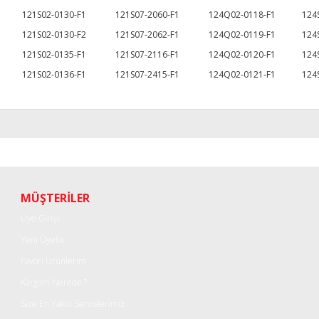
121S02-0130-F1
121S07-2060-F1
124Q02-0118-F1
124
121S02-0130-F2
121S07-2062-F1
124Q02-0119-F1
124
121S02-0135-F1
121S07-2116-F1
124Q02-0120-F1
124
121S02-0136-F1
121S07-2415-F1
124Q02-0121-F1
124
r konularda yetersiz gördüğünüz noktaları öneri formunu kullanarak tarafımı
Bu ürüne ilk yorumu siz yapın!
Yorum Yaz
MÜŞTERİLER
Üye Girişi
Yeni Üyelik
Favori Ürünlerim
Kargom Nerede ?
Size En Yakın Servislerimiz