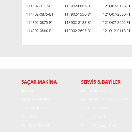
111P07-0117-F1
11P902-0881-B1
121Q07-0136-F1
114P02-0875-B1
11P902-1556-B1
121Q07-2060-F1
114P02-0875-F1
11P902-2128-B1
121Q07-2062-F1
114P02-0880-F1
11P902-2693-B1
121Q12-0118-F1
Bu ürünün fiyat bilgisi, resim, ürün açıklamalarında ve diğe
Görüş ve önerileriniz için teşekkür ederiz.
Ürün resmi kalitesiz, bozuk veya görüntülenemiyor.
SAÇAR MAKİNA
SERVİS & BAYİLER
Ürün açıklamasında eksik bilgiler bulunuyor.
Ürün bilgilerinde hatalar bulunuyor.
İletişim
Bayi ve Servis Girişi
Ürün fiyatı diğer sitelerden daha pahalı.
Hesap Numaraları
Bayi ve Servislik Başvuru Formu
Bu ürüne benzer farklı alternatifler olmalı.
Referanslarımız
Favori Ürünlerim
Servislerimiz
Garanti Belgesi
Gizlilik ve Güvenlik
Garanti Başlangıç Formu