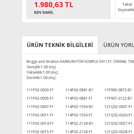
1.980,63 TL
Taksit
Seçenekle
KDV DAHİL
ÜRÜN TEKNİK BİLGİLERİ
ÜRÜN YOR
Briggs and Stratton KARBÜRATÖR KOMPLE 591137, 590948, 79
Genişlik:1.00 (inç)
Yükseklik:1.00 (inç)
Derinlik:1.00 (inç)
111P02-0003-F1
114P02-0881-B1
11P905-0873-B1
111P02-0005-F1
114P02-0881-F1
11P907-2122-B1
111P02-0007-F1
114P02-1556-B1
121Q02-0001-F1
111P02-0011-F1
114P02-1556-F1
121Q02-0026-F1
111P02-0014-F1
114P02-2128-B1
121Q02-0027-F1
111P02-0015-F1
114P02-2128-F1
121Q02-0028-F1