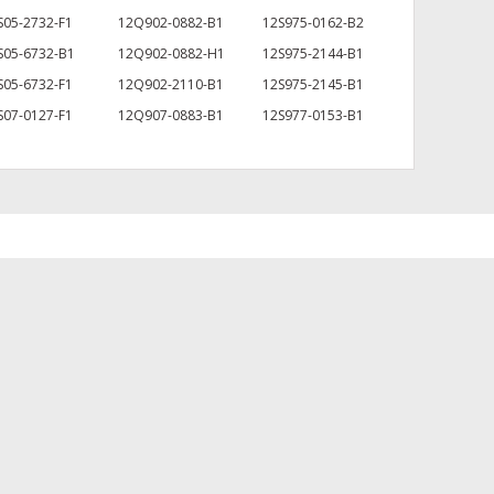
S05-2732-F1
12Q902-0882-B1
12S975-0162-B2
S05-6732-B1
12Q902-0882-H1
12S975-2144-B1
S05-6732-F1
12Q902-2110-B1
12S975-2145-B1
S07-0127-F1
12Q907-0883-B1
12S977-0153-B1
za iletebilirsiniz.