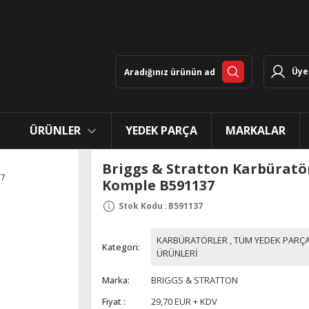
Üye 
ÜRÜNLER
YEDEK PARÇA
MARKALAR
Briggs & Stratton Karbüratö
Komple B591137
Stok Kodu
:
B591137
KARBÜRATÖRLER
,
TÜM YEDEK PARÇ
Kategori
ÜRÜNLERİ
Marka
BRIGGS & STRATTON
Fiyat
29,70 EUR + KDV