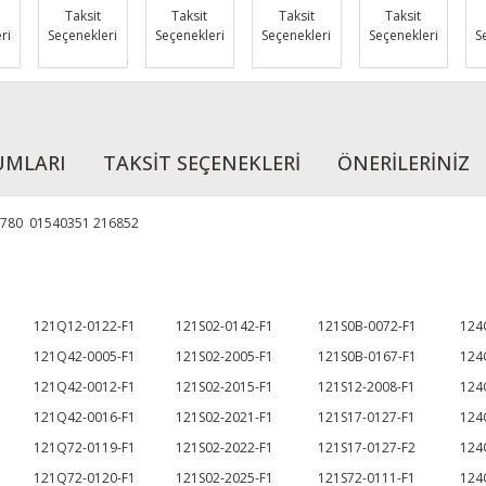
Taksit
Taksit
Taksit
Taksit
ri
Seçenekleri
Seçenekleri
Seçenekleri
Seçenekleri
S
UMLARI
TAKSİT SEÇENEKLERİ
ÖNERİLERİNİZ
0780 01540351 216852
121Q12-0122-F1
121S02-0142-F1
121S0B-0072-F1
124
121Q42-0005-F1
121S02-2005-F1
121S0B-0167-F1
124
121Q42-0012-F1
121S02-2015-F1
121S12-2008-F1
124
121Q42-0016-F1
121S02-2021-F1
121S17-0127-F1
124
121Q72-0119-F1
121S02-2022-F1
121S17-0127-F2
124
121Q72-0120-F1
121S02-2025-F1
121S72-0111-F1
124