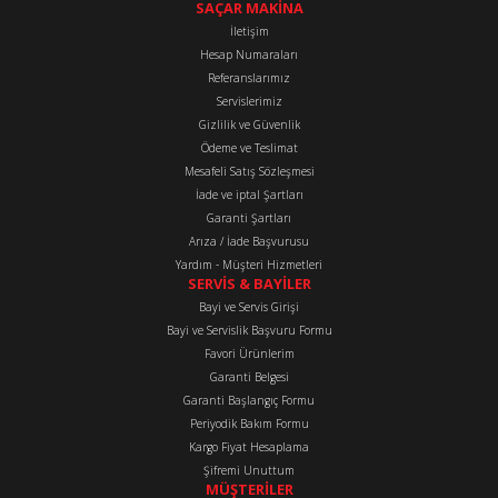
tarafımıza iletebilirsiniz.
SAÇAR MAKİNA
Görüş ve önerileriniz için teşekkür ederiz.
İletişim
Hesap Numaraları
Referanslarımız
Ürün resmi kalitesiz, bozuk veya görüntülenemiyor.
Servislerimiz
Ürün açıklamasında eksik bilgiler bulunuyor.
Gizlilik ve Güvenlik
Ürün bilgilerinde hatalar bulunuyor.
Ödeme ve Teslimat
Mesafeli Satış Sözleşmesi
Ürün fiyatı diğer sitelerden daha pahalı.
İade ve iptal Şartları
Bu ürüne benzer farklı alternatifler olmalı.
Garanti Şartları
Arıza / İade Başvurusu
Yardım - Müşteri Hizmetleri
SERVİS & BAYİLER
Bayi ve Servis Girişi
Bayi ve Servislik Başvuru Formu
Favori Ürünlerim
Gönder
Garanti Belgesi
Garanti Başlangıç Formu
Periyodik Bakım Formu
Kargo Fiyat Hesaplama
Şifremi Unuttum
MÜŞTERİLER