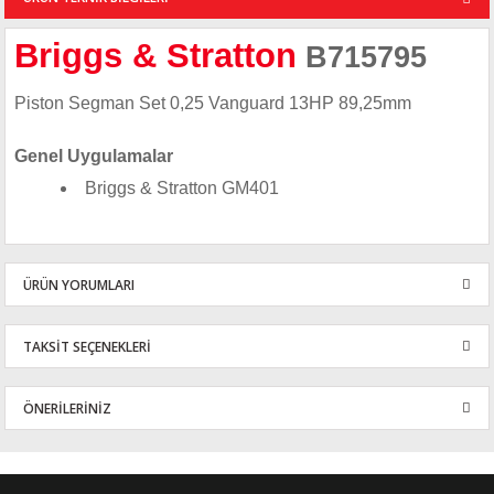
Briggs & Stratton
B715795
Piston Segman Set 0,25 Vanguard 13HP 89,25mm
Genel Uygulamalar
Briggs & Stratton GM401
ÜRÜN YORUMLARI
TAKSİT SEÇENEKLERİ
Bu ürüne ilk yorumu siz yapın!
ÖNERİLERİNİZ
Yorum Yaz
Bu ürünün fiyat bilgisi, resim, ürün açıklamalarında ve diğer
konularda yetersiz gördüğünüz noktaları öneri formunu kullanarak