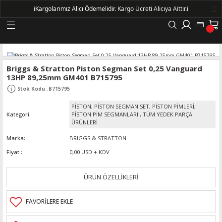
ℹ️
Kargolarımız Alıcı Ödemelidir.
Kargo Ücreti Alıcıya Aittir.ℹ️
Geri Dön
LERİ
Briggs & Stratton Piston Segman Set 0,25 Vanguard
13HP 89,25mm GM401 B715795
DELLERİ
Stok Kodu
:
B715795
PİSTON, PİSTON SEGMAN SET, PİSTON PİMLERİ,
DELLERİ
Kategori
PİSTON PİM SEGMANLARI
,
TÜM YEDEK PARÇA
ÜRÜNLERİ
AYIŞ KASNAKLI ALTERNATÖRLER - 1500
Marka
BRIGGS & STRATTON
Fiyat
0,00 USD + KDV
R
ÜRÜN ÖZELLİKLERİ