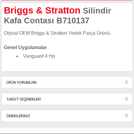
Briggs & Stratton
Silindir
Kafa Contası B710137
Orjinal OEM Briggs & Stratton Yedek Parça Ürünü.
Genel Uygulamalar
Vanguard 4 Hp
ÜRÜN YORUMLARI
TAKSİT SEÇENEKLERİ
Bu ürüne ilk yorumu siz yapın!
ÖNERİLERİNİZ
Yorum Yaz
Bu ürünün fiyat bilgisi, resim, ürün açıklamalarında ve diğer