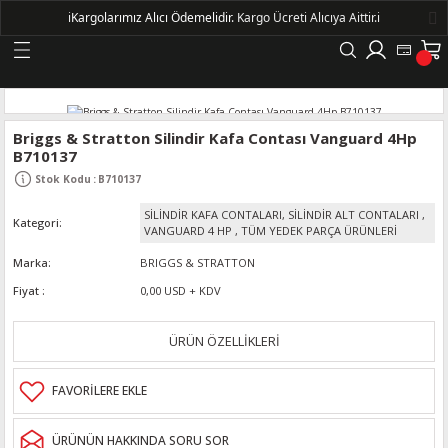
ℹ️
Kargolarımız Alıcı Ödemelidir.
Kargo Ücreti Alıcıya Aittir.ℹ️
Geri Dön
LERİ
Briggs & Stratton Silindir Kafa Contası Vanguard 4Hp
B710137
DELLERİ
Stok Kodu
:
B710137
SİLİNDİR KAFA CONTALARI, SİLİNDİR ALT CONTALARI
,
Kategori
DELLERİ
VANGUARD 4 HP
,
TÜM YEDEK PARÇA ÜRÜNLERİ
Marka
BRIGGS & STRATTON
AYIŞ KASNAKLI ALTERNATÖRLER - 1500
Fiyat
0,00 USD + KDV
R
ÜRÜN ÖZELLİKLERİ
ÜRÜNÜN HAKKINDA SORU SOR