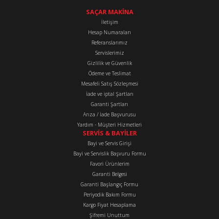
konularda yetersiz gördüğünüz noktaları öneri formunu kullanarak
tarafımıza iletebilirsiniz.
SAÇAR MAKİNA
Görüş ve önerileriniz için teşekkür ederiz.
İletişim
Hesap Numaraları
Referanslarımız
Ürün resmi kalitesiz, bozuk veya görüntülenemiyor.
Servislerimiz
Ürün açıklamasında eksik bilgiler bulunuyor.
Gizlilik ve Güvenlik
Ürün bilgilerinde hatalar bulunuyor.
Ödeme ve Teslimat
Mesafeli Satış Sözleşmesi
Ürün fiyatı diğer sitelerden daha pahalı.
İade ve iptal Şartları
Bu ürüne benzer farklı alternatifler olmalı.
Garanti Şartları
Arıza / İade Başvurusu
Yardım - Müşteri Hizmetleri
SERVİS & BAYİLER
Bayi ve Servis Girişi
Bayi ve Servislik Başvuru Formu
Favori Ürünlerim
Gönder
Garanti Belgesi
Garanti Başlangıç Formu
Periyodik Bakım Formu
Kargo Fiyat Hesaplama
Şifremi Unuttum