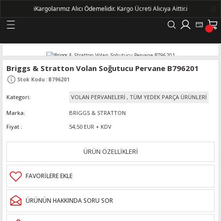
ℹ️
Kargolarımız Alıcı Ödemelidir.
Kargo Ücreti Alıcıya Aittir.ℹ️
Geri Dön
LERİ
Briggs & Stratton Volan Soğutucu Pervane B796201
Stok Kodu
:
B796201
DELLERİ
Kategori
VOLAN PERVANELERİ
,
TÜM YEDEK PARÇA ÜRÜNLERİ
DELLERİ
Marka
BRIGGS & STRATTON
Fiyat
54,50 EUR + KDV
AYIŞ KASNAKLI ALTERNATÖRLER - 1500
ÜRÜN ÖZELLİKLERİ
R
ÜRÜNÜN HAKKINDA SORU SOR