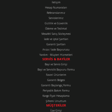
Görüş ve önerileriniz için teşekkür ederiz.
İletişim
Hesap Numaraları
Referanslarımız
Ürün resmi kalitesiz, bozuk veya görüntülenemiyor.
Servislerimiz
Ürün açıklamasında eksik bilgiler bulunuyor.
Gizlilik ve Güvenlik
Ürün bilgilerinde hatalar bulunuyor.
Ödeme ve Teslimat
Mesafeli Satış Sözleşmesi
Ürün fiyatı diğer sitelerden daha pahalı.
İade ve iptal Şartları
Bu ürüne benzer farklı alternatifler olmalı.
Garanti Şartları
Arıza / İade Başvurusu
Yardım - Müşteri Hizmetleri
SERVİS & BAYİLER
Bayi ve Servis Girişi
Bayi ve Servislik Başvuru Formu
Favori Ürünlerim
Gönder
Garanti Belgesi
Garanti Başlangıç Formu
Periyodik Bakım Formu
Kargo Fiyat Hesaplama
Şifremi Unuttum
MÜŞTERİLER
Üye Girişi