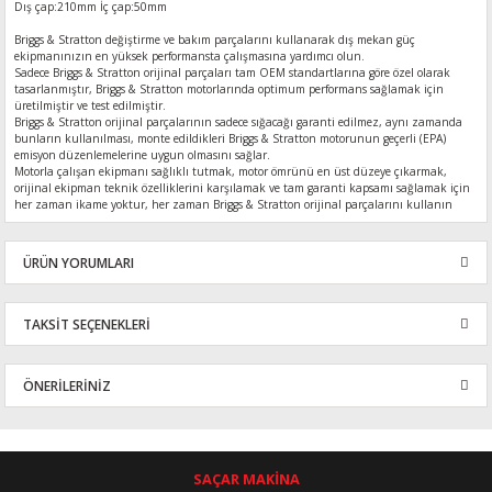
Dış çap:210mm İç çap:50mm
Briggs & Stratton değiştirme ve bakım parçalarını kullanarak dış mekan güç
ekipmanınızın en yüksek performansta çalışmasına yardımcı olun.
Sadece Briggs & Stratton orijinal parçaları tam OEM standartlarına göre özel olarak
tasarlanmıştır, Briggs & Stratton motorlarında optimum performans sağlamak için
üretilmiştir ve test edilmiştir.
Briggs & Stratton orijinal parçalarının sadece sığacağı garanti edilmez, aynı zamanda
bunların kullanılması, monte edildikleri Briggs & Stratton motorunun geçerli (EPA)
emisyon düzenlemelerine uygun olmasını sağlar.
Motorla çalışan ekipmanı sağlıklı tutmak, motor ömrünü en üst düzeye çıkarmak,
orijinal ekipman teknik özelliklerini karşılamak ve tam garanti kapsamı sağlamak için
her zaman ikame yoktur, her zaman Briggs & Stratton orijinal parçalarını kullanın
ÜRÜN YORUMLARI
TAKSİT SEÇENEKLERİ
Bu ürüne ilk yorumu siz yapın!
ÖNERİLERİNİZ
Yorum Yaz
Bu ürünün fiyat bilgisi, resim, ürün açıklamalarında ve diğer
konularda yetersiz gördüğünüz noktaları öneri formunu kullanarak
tarafımıza iletebilirsiniz.
SAÇAR MAKİNA