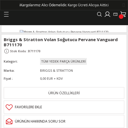
ℹ️
Kargolarımız Alıcı Ödemelidir.
Kargo Ücreti Alıcıya Aittir.ℹ️
Geri Dön
LERİ
Briggs & Stratton Volan Soğutucu Pervane Vanguard
B711170
DELLERİ
Stok Kodu
:
B711170
Kategori
TÜM YEDEK PARÇA ÜRÜNLERİ
DELLERİ
Marka
BRIGGS & STRATTON
AYIŞ KASNAKLI ALTERNATÖRLER - 1500
Fiyat
0,00 EUR + KDV
ÜRÜN ÖZELLİKLERİ
R
ÜRÜNÜN HAKKINDA SORU SOR