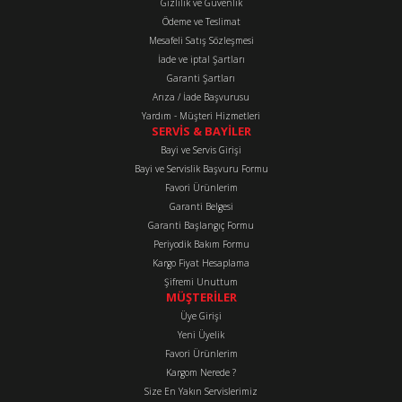
Gizlilik ve Güvenlik
Ürün bilgilerinde hatalar bulunuyor.
Ödeme ve Teslimat
Mesafeli Satış Sözleşmesi
Ürün fiyatı diğer sitelerden daha pahalı.
İade ve iptal Şartları
Bu ürüne benzer farklı alternatifler olmalı.
Garanti Şartları
Arıza / İade Başvurusu
Yardım - Müşteri Hizmetleri
SERVİS & BAYİLER
Bayi ve Servis Girişi
Bayi ve Servislik Başvuru Formu
Favori Ürünlerim
Gönder
Garanti Belgesi
Garanti Başlangıç Formu
Periyodik Bakım Formu
Kargo Fiyat Hesaplama
Şifremi Unuttum
MÜŞTERİLER
Üye Girişi
Yeni Üyelik
Favori Ürünlerim
Kargom Nerede ?
Size En Yakın Servislerimiz