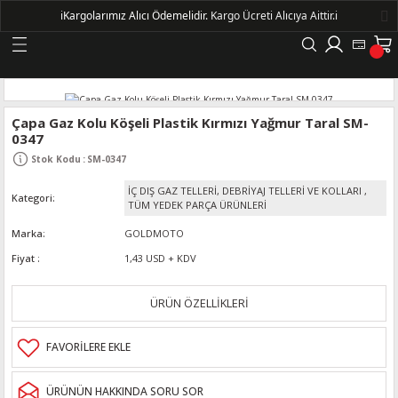
ℹ️
Kargolarımız Alıcı Ödemelidir.
Kargo Ücreti Alıcıya Aittir.ℹ️
Geri Dön
LERİ
Çapa Gaz Kolu Köşeli Plastik Kırmızı Yağmur Taral SM-
0347
DELLERİ
Stok Kodu
:
SM-0347
İÇ DIŞ GAZ TELLERİ, DEBRİYAJ TELLERİ VE KOLLARI
,
Kategori
DELLERİ
TÜM YEDEK PARÇA ÜRÜNLERİ
Marka
GOLDMOTO
AYIŞ KASNAKLI ALTERNATÖRLER - 1500
Fiyat
1,43 USD + KDV
R
ÜRÜN ÖZELLİKLERİ
ÜRÜNÜN HAKKINDA SORU SOR