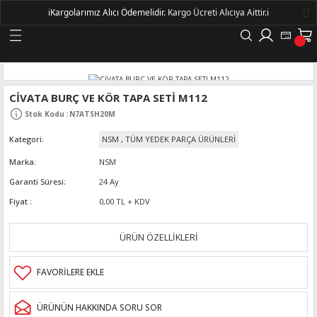
ℹ️
Kargolarımız Alıcı Ödemelidir.
Kargo Ücreti Alıcıya Aittir.ℹ️
Geri Dön
LERİ
CİVATA BURÇ VE KÖR TAPA SETİ M112
Stok Kodu
:
N7ATSH20M
DELLERİ
Kategori
NSM
,
TÜM YEDEK PARÇA ÜRÜNLERİ
DELLERİ
Marka
NSM
Garanti Süresi
24 Ay
AYIŞ KASNAKLI ALTERNATÖRLER - 1500
Fiyat
0,00 TL + KDV
ÜRÜN ÖZELLİKLERİ
R
ÜRÜNÜN HAKKINDA SORU SOR