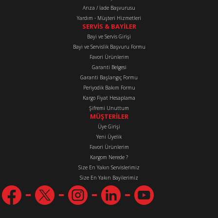
Arıza / İade Başvurusu
Yardım - Müşteri Hizmetleri
SERVİS & BAYİLER
Bayi ve Servis Girişi
Bayi ve Servislik Başvuru Formu
Favori Ürünlerim
Gönder
Garanti Belgesi
Garanti Başlangıç Formu
Periyodik Bakım Formu
Kargo Fiyat Hesaplama
Şifremi Unuttum
MÜŞTERİLER
Üye Girişi
Yeni Üyelik
Favori Ürünlerim
Kargom Nerede ?
Size En Yakın Servislerimiz
Size En Yakın Bayilerimiz