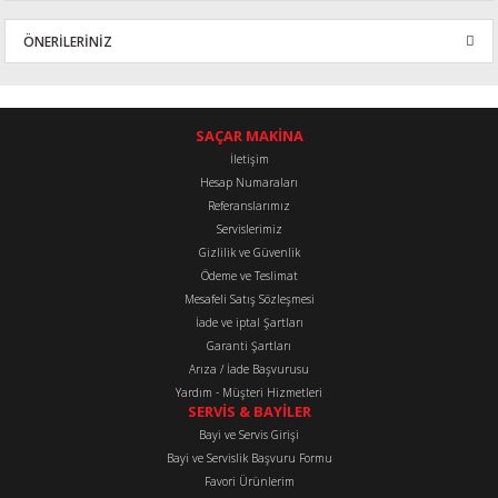
Bu ürüne ilk yorumu siz yapın!
ÖNERİLERİNİZ
Yorum Yaz
Bu ürünün fiyat bilgisi, resim, ürün açıklamalarında ve diğer
konularda yetersiz gördüğünüz noktaları öneri formunu kullanarak
tarafımıza iletebilirsiniz.
SAÇAR MAKİNA
Görüş ve önerileriniz için teşekkür ederiz.
İletişim
Hesap Numaraları
Referanslarımız
Ürün resmi kalitesiz, bozuk veya görüntülenemiyor.
Servislerimiz
Ürün açıklamasında eksik bilgiler bulunuyor.
Gizlilik ve Güvenlik
Ürün bilgilerinde hatalar bulunuyor.
Ödeme ve Teslimat
Mesafeli Satış Sözleşmesi
Ürün fiyatı diğer sitelerden daha pahalı.
İade ve iptal Şartları
Bu ürüne benzer farklı alternatifler olmalı.
Garanti Şartları
Arıza / İade Başvurusu
Yardım - Müşteri Hizmetleri
SERVİS & BAYİLER
Bayi ve Servis Girişi
Bayi ve Servislik Başvuru Formu
Favori Ürünlerim
Gönder