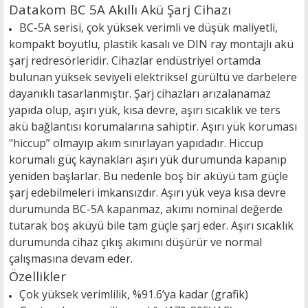
Datakom BC 5A Akıllı Akü Şarj Cihazı
BC-5A serisi, çok yüksek verimli ve düşük maliyetli,
kompakt boyutlu, plastik kasalı ve DIN ray montajlı akü
şarj redresörleridir. Cihazlar endüstriyel ortamda
bulunan yüksek seviyeli elektriksel gürültü ve darbelere
dayanıklı tasarlanmıştır. Şarj cihazları arızalanamaz
yapıda olup, aşırı yük, kısa devre, aşırı sıcaklık ve ters
akü bağlantısı korumalarına sahiptir. Aşırı yük koruması
"hiccup” olmayıp akım sınırlayan yapıdadır. Hiccup
korumalı güç kaynakları aşırı yük durumunda kapanıp
yeniden başlarlar. Bu nedenle boş bir aküyü tam güçle
şarj edebilmeleri imkansızdır. Aşırı yük veya kısa devre
durumunda BC-5A kapanmaz, akımı nominal değerde
tutarak boş aküyü bile tam güçle şarj eder. Aşırı sıcaklık
durumunda cihaz çıkış akımını düşürür ve normal
çalışmasına devam eder.
Özellikler
Çok yüksek verimlilik, %91.6’ya kadar (grafik)