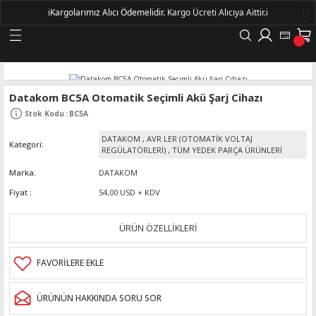
ℹ️
Kargolarımız Alıcı Ödemelidir.
Kargo Ücreti Alıcıya Aittir.ℹ️
Geri Dön
LERİ
Datakom BC5A Otomatik Seçimli Akü Şarj Cihazı
Stok Kodu
:
BC5A
DELLERİ
DATAKOM
,
AVR LER (OTOMATİK VOLTAJ
Kategori
REGÜLATÖRLERİ)
,
TÜM YEDEK PARÇA ÜRÜNLERİ
DELLERİ
Marka
DATAKOM
Fiyat
54,00 USD + KDV
AYIŞ KASNAKLI ALTERNATÖRLER - 1500
ÜRÜN ÖZELLİKLERİ
R
ÜRÜNÜN HAKKINDA SORU SOR