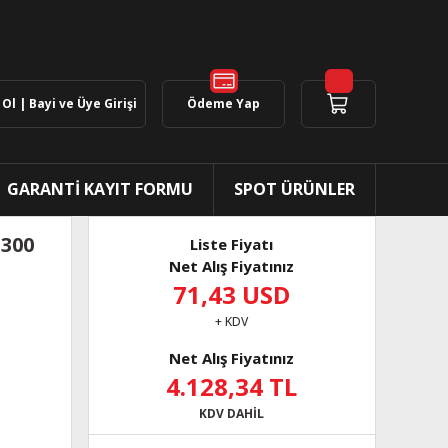
Ol | Bayi ve Üye Girişi
Ödeme Yap
GARANTİ KAYIT FORMU
SPOT ÜRÜNLER
300
Liste Fiyatı
Net Alış Fiyatınız
71,43 USD
+ KDV
Net Alış Fiyatınız
4.128,34 TL
KDV DAHİL