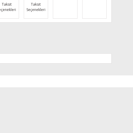
Taksit
Taksit
eçenekleri
Seçenekleri
za iletebilirsiniz.