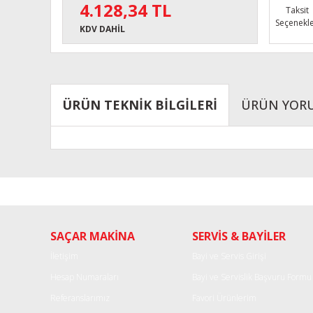
4.128,34 TL
Taksit
Seçenekle
KDV DAHİL
ÜRÜN TEKNİK BİLGİLERİ
ÜRÜN YOR
Bu ürünün fiyat bilgisi, resim, ürün açıklamalarında ve diğe
Görüş ve önerileriniz için teşekkür ederiz.
Ürün resmi kalitesiz, bozuk veya görüntülenemiyor.
SAÇAR MAKİNA
SERVİS & BAYİLER
Ürün açıklamasında eksik bilgiler bulunuyor.
Ürün bilgilerinde hatalar bulunuyor.
İletişim
Bayi ve Servis Girişi
Ürün fiyatı diğer sitelerden daha pahalı.
Hesap Numaraları
Bayi ve Servislik Başvuru Formu
Bu ürüne benzer farklı alternatifler olmalı.
Referanslarımız
Favori Ürünlerim