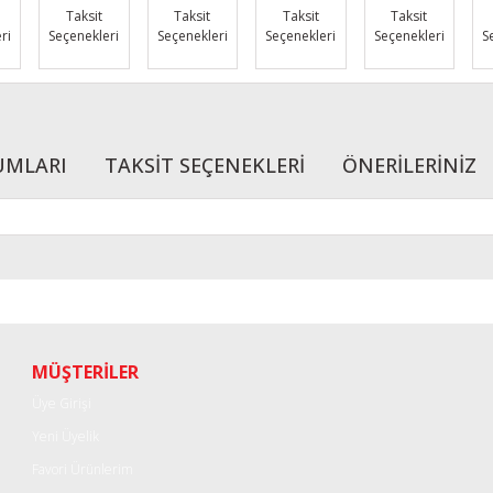
Taksit
Taksit
Taksit
Taksit
ri
Seçenekleri
Seçenekleri
Seçenekleri
Seçenekleri
S
UMLARI
TAKSİT SEÇENEKLERİ
ÖNERİLERİNİZ
r konularda yetersiz gördüğünüz noktaları öneri formunu kullanarak tarafımı
Bu ürüne ilk yorumu siz yapın!
Yorum Yaz
MÜŞTERİLER
Üye Girişi
Yeni Üyelik
Favori Ürünlerim