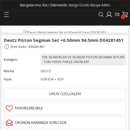
ℹ️
Kargolarımız Alıcı Ödemelidir.
Kargo Ücreti Alıcıya Aittir.ℹ️
Geri Dön
LERİ
Deutz Piston Segman Set +0.50mm 94.5mm D04281451
Stok Kodu
:
D04281451
DELLERİ
TEK SİLİNDİRLER VE SİLİNDİR PİSTON SEGMAN SETLERİ
Kategori
,
TÜM YEDEK PARÇA ÜRÜNLERİ
DELLERİ
Marka
DEUTZ
Fiyat
0,00 EUR + KDV
AYIŞ KASNAKLI ALTERNATÖRLER - 1500
ÜRÜN ÖZELLİKLERİ
R
ÜRÜNÜN HAKKINDA SORU SOR