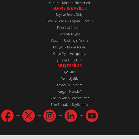
Yardım - Müşteri Hizmetleri
SERVİS & BAYİLER
Bayi ve Servis Girişi
Bayi ve Servislik Başvuru Formu
Favori Ürünlerim
Gönder
Garanti Belgesi
Garanti Başlangıç Formu
Periyodik Bakım Formu
Kargo Fiyat Hesaplama
Şifremi Unuttum
MÜŞTERİLER
Üye Girişi
Yeni Üyelik
Favori Ürünlerim
Kargom Nerede ?
Size En Yakın Servislerimiz
Size En Yakın Bayilerimiz