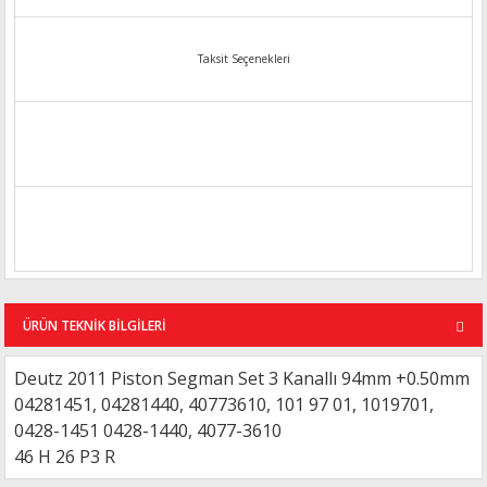
Taksit Seçenekleri
ÜRÜN TEKNİK BİLGİLERİ
Deutz 2011 Piston Segman Set 3 Kanallı 94mm +0.50mm
04281451, 04281440, 40773610, 101 97 01, 1019701,
0428-1451 0428-1440,
4077-3610
46 H 26 P3 R