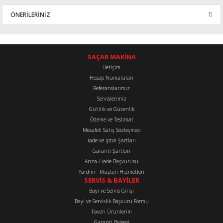
ÖNERİLERİNİZ
Yorum Yaz
Bu ürünün fiyat bilgisi, resim, ürün açıklamalarında ve diğer
konularda yetersiz gördüğünüz noktaları öneri formunu kullanarak
tarafımıza iletebilirsiniz.
SAÇAR MAKİNA
Görüş ve önerileriniz için teşekkür ederiz.
İletişim
Hesap Numaraları
Referanslarımız
Ürün resmi kalitesiz, bozuk veya görüntülenemiyor.
Servislerimiz
Ürün açıklamasında eksik bilgiler bulunuyor.
Gizlilik ve Güvenlik
Ürün bilgilerinde hatalar bulunuyor.
Ödeme ve Teslimat
Mesafeli Satış Sözleşmesi
Ürün fiyatı diğer sitelerden daha pahalı.
İade ve iptal Şartları
Bu ürüne benzer farklı alternatifler olmalı.
Garanti Şartları
Arıza / İade Başvurusu
Yardım - Müşteri Hizmetleri
SERVİS & BAYİLER
Bayi ve Servis Girişi
Bayi ve Servislik Başvuru Formu
Favori Ürünlerim
Gönder
Garanti Belgesi