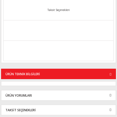
Taksit Seçenekleri
ÜRÜN TEKNİK BİLGİLERİ
ÜRÜN YORUMLARI
TAKSİT SEÇENEKLERİ
Bu ürüne ilk yorumu siz yapın!