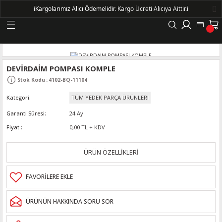
ℹ️
Kargolarımız Alıcı Ödemelidir.
Kargo Ücreti Alıcıya Aittir.ℹ️
Geri Dön
LERİ
DEVİRDAİM POMPASI KOMPLE
Stok Kodu
:
4102-BQ-11104
DELLERİ
Kategori
TÜM YEDEK PARÇA ÜRÜNLERİ
DELLERİ
Garanti Süresi
24 Ay
Fiyat
0,00 TL + KDV
AYIŞ KASNAKLI ALTERNATÖRLER - 1500
ÜRÜN ÖZELLİKLERİ
R
ÜRÜNÜN HAKKINDA SORU SOR