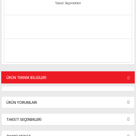
Taksit Seçenekleri
ÜRÜN TEKNİK BİLGİLERİ
ÜRÜN YORUMLARI
TAKSİT SEÇENEKLERİ
Bu ürüne ilk yorumu siz yapın!