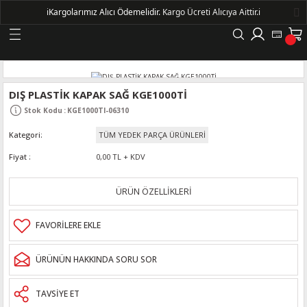
ℹ️
Kargolarımız Alıcı Ödemelidir.
Kargo Ücreti Alıcıya Aittir.ℹ️
Geri Dön
LERİ
DIŞ PLASTİK KAPAK SAĞ KGE1000Tİ
Stok Kodu
:
KGE1000TI-06310
DELLERİ
Kategori
TÜM YEDEK PARÇA ÜRÜNLERİ
DELLERİ
Fiyat
0,00 TL + KDV
AYIŞ KASNAKLI ALTERNATÖRLER - 1500
ÜRÜN ÖZELLİKLERİ
R
ÜRÜNÜN HAKKINDA SORU SOR
TAVSİYE ET