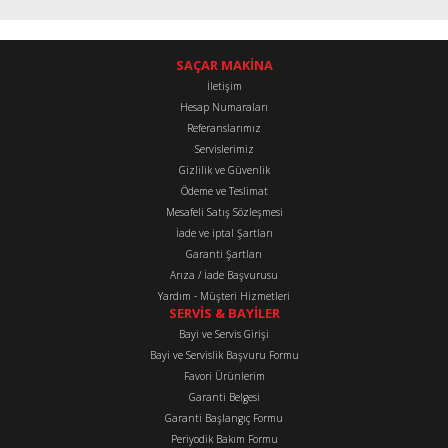
Yorum Yaz
Bu ürünün fiyat bilgisi, resim, ürün açıklamalarında ve diğer
konularda yetersiz gördüğünüz noktaları öneri formunu kullanarak
tarafımıza iletebilirsiniz.
SAÇAR MAKİNA
Görüş ve önerileriniz için teşekkür ederiz.
İletişim
Hesap Numaraları
Referanslarımız
Ürün resmi kalitesiz, bozuk veya görüntülenemiyor.
Servislerimiz
Ürün açıklamasında eksik bilgiler bulunuyor.
Gizlilik ve Güvenlik
Ürün bilgilerinde hatalar bulunuyor.
Ödeme ve Teslimat
Mesafeli Satış Sözleşmesi
Ürün fiyatı diğer sitelerden daha pahalı.
İade ve iptal Şartları
Bu ürüne benzer farklı alternatifler olmalı.
Garanti Şartları
Arıza / İade Başvurusu
Yardım - Müşteri Hizmetleri
SERVİS & BAYİLER
Bayi ve Servis Girişi
Bayi ve Servislik Başvuru Formu
Favori Ürünlerim
Gönder
Garanti Belgesi
Garanti Başlangıç Formu
Periyodik Bakım Formu