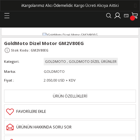
ℹ️
Kargolarımız Alıcı Ödemelidir.
Kargo Ücreti Alıcıya Aittir.ℹ️
Geri Dön
LERİ
GoldMoto Dizel Motor GM2V80EG
Stok Kodu
:
GM2V80EG
DELLERİ
Kategori
GOLDMOTO
,
GOLDMOTO DİZEL ÜRÜNLER
DELLERİ
Marka
GOLDMOTO
Fiyat
2.050,00 USD + KDV
AYIŞ KASNAKLI ALTERNATÖRLER - 1500
ÜRÜN ÖZELLİKLERİ
R
ÜRÜNÜN HAKKINDA SORU SOR