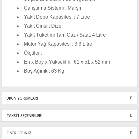
Çalıştırma Sistemi : Marşlı
Yakıt Depo Kapasitesi : 7 Litre
Yakıt Cinsi : Dizel
Yakıt Tüketimi Tam Gaz / Saat: 4 Litre
Motor Yağ Kapasitesi : 3,3 Litre
Ölçüler ;
En x Boy x Yükseklik : 61 x 51 x 52 mm
Boş Ağırlık : 63 Kg
ÜRÜN YORUMLARI
TAKSİT SEÇENEKLERİ
Bu ürüne ilk yorumu siz yapın!
ÖNERİLERİNİZ