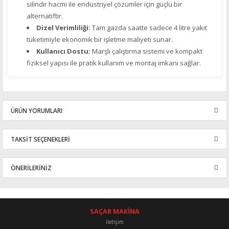
silindir hacmi ile endüstriyel çözümler için güçlü bir
alternatiftir.
Dizel Verimliliği:
Tam gazda saatte sadece 4 litre yakıt
tüketimiyle ekonomik bir işletme maliyeti sunar.
Kullanıcı Dostu:
Marşlı çalıştırma sistemi ve kompakt
fiziksel yapısı ile pratik kullanım ve montaj imkanı sağlar.
ÜRÜN YORUMLARI
TAKSİT SEÇENEKLERİ
Bu ürüne ilk yorumu siz yapın!
ÖNERİLERİNİZ
Yorum Yaz
Bu ürünün fiyat bilgisi, resim, ürün açıklamalarında ve diğer
konularda yetersiz gördüğünüz noktaları öneri formunu kullanarak
tarafımıza iletebilirsiniz.
SAÇAR MAKİNA
Görüş ve önerileriniz için teşekkür ederiz.
İletişim