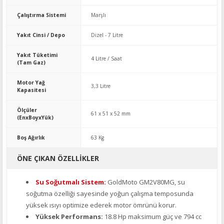
Çalıştırma Sistemi
Marşlı
Yakıt Cinsi / Depo
Dizel - 7 Litre
Yakıt Tüketimi
4 Litre / Saat
(Tam Gaz)
Motor Yağ
3,3 Litre
Kapasitesi
Ölçüler
61 x 51 x 52 mm
(EnxBoyxYük)
Boş Ağırlık
63 Kg
ÖNE ÇIKAN ÖZELLIKLER
Su Soğutmalı Sistem:
GoldMoto GM2V80MG, su
soğutma özelliği sayesinde yoğun çalışma temposunda
yüksek ısıyı optimize ederek motor ömrünü korur.
Yüksek Performans:
18.8 Hp maksimum güç ve 794 cc