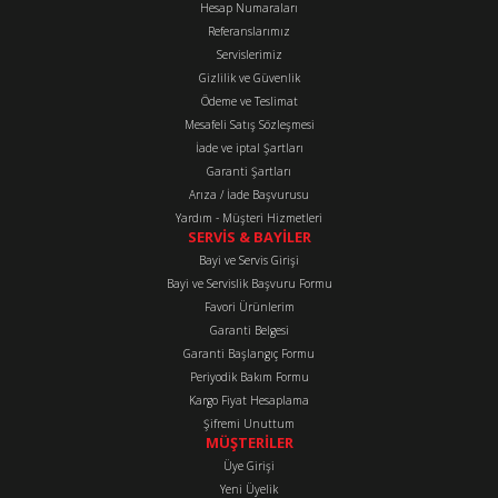
Hesap Numaraları
Referanslarımız
Ürün resmi kalitesiz, bozuk veya görüntülenemiyor.
Servislerimiz
Ürün açıklamasında eksik bilgiler bulunuyor.
Gizlilik ve Güvenlik
Ürün bilgilerinde hatalar bulunuyor.
Ödeme ve Teslimat
Mesafeli Satış Sözleşmesi
Ürün fiyatı diğer sitelerden daha pahalı.
İade ve iptal Şartları
Bu ürüne benzer farklı alternatifler olmalı.
Garanti Şartları
Arıza / İade Başvurusu
Yardım - Müşteri Hizmetleri
SERVİS & BAYİLER
Bayi ve Servis Girişi
Bayi ve Servislik Başvuru Formu
Favori Ürünlerim
Gönder
Garanti Belgesi
Garanti Başlangıç Formu
Periyodik Bakım Formu
Kargo Fiyat Hesaplama
Şifremi Unuttum
MÜŞTERİLER
Üye Girişi
Yeni Üyelik