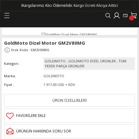
ℹ️
Kargolarımız Alıcı Ödemelidir.
Kargo Ücreti Alıcıya Aittir.ℹ️
Geri Dön
LERİ
GoldMoto Dizel Motor GM2V80MG
Stok Kodu
:
GM2V80MG
DELLERİ
GOLDMOTO
,
GOLDMOTO DİZEL ÜRÜNLER
,
TÜM
Kategori
YEDEK PARÇA ÜRÜNLERİ
DELLERİ
Marka
GOLDMOTO
Fiyat
1.917,00 USD + KDV
AYIŞ KASNAKLI ALTERNATÖRLER - 1500
ÜRÜN ÖZELLİKLERİ
R
ÜRÜNÜN HAKKINDA SORU SOR