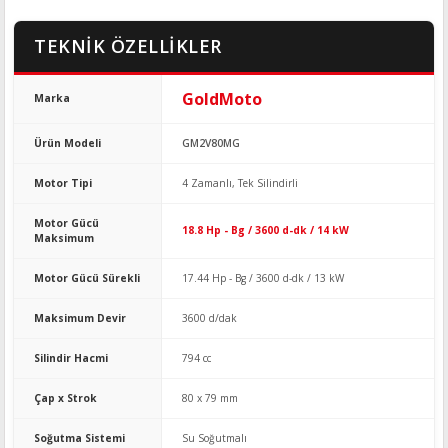
TEKNİK ÖZELLİKLER
GoldMoto
Marka
Ürün Modeli
GM2V80MG
Motor Tipi
4 Zamanlı, Tek Silindirli
Motor Gücü
18.8 Hp - Bg / 3600 d-dk / 14 kW
Maksimum
Motor Gücü Sürekli
17.44 Hp - Bg / 3600 d-dk / 13 kW
Maksimum Devir
3600 d/dak
Silindir Hacmi
794 cc
Çap x Strok
80 x 79 mm
Soğutma Sistemi
Su Soğutmalı