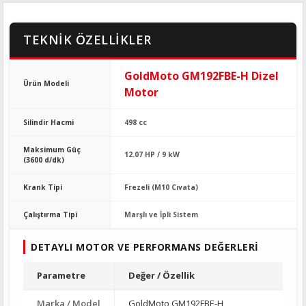
TEKNİK ÖZELLİKLER
GoldMoto GM192FBE-H Dizel
Ürün Modeli
Motor
Silindir Hacmi
498 cc
Maksimum Güç
12.07 HP / 9 kW
(3600 d/dk)
Krank Tipi
Frezeli (M10 Cıvata)
Çalıştırma Tipi
Marşlı ve İpli Sistem
DETAYLI MOTOR VE PERFORMANS DEĞERLERI
Parametre
Değer / Özellik
Marka / Model
GoldMoto GM192FBE-H