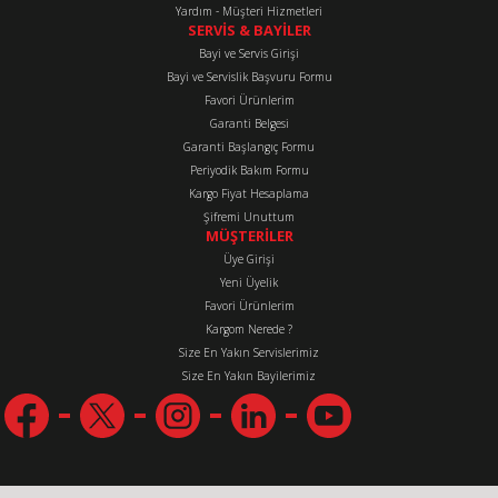
Yardım - Müşteri Hizmetleri
SERVİS & BAYİLER
Bayi ve Servis Girişi
Bayi ve Servislik Başvuru Formu
Favori Ürünlerim
Gönder
Garanti Belgesi
Garanti Başlangıç Formu
Periyodik Bakım Formu
Kargo Fiyat Hesaplama
Şifremi Unuttum
MÜŞTERİLER
Üye Girişi
Yeni Üyelik
Favori Ürünlerim
Kargom Nerede ?
Size En Yakın Servislerimiz
Size En Yakın Bayilerimiz