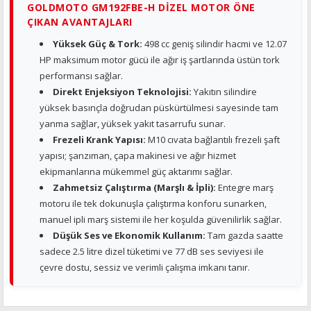
GOLDMOTO GM192FBE-H DIZEL MOTOR ÖNE
ÇIKAN AVANTAJLARI
Yüksek Güç & Tork:
498 cc geniş silindir hacmi ve 12.07
HP maksimum motor gücü ile ağır iş şartlarında üstün tork
performansı sağlar.
Direkt Enjeksiyon Teknolojisi:
Yakıtın silindire
yüksek basınçla doğrudan püskürtülmesi sayesinde tam
yanma sağlar, yüksek yakıt tasarrufu sunar.
Frezeli Krank Yapısı:
M10 cıvata bağlantılı frezeli şaft
yapısı; şanzıman, çapa makinesi ve ağır hizmet
ekipmanlarına mükemmel güç aktarımı sağlar.
Zahmetsiz Çalıştırma (Marşlı & İpli):
Entegre marş
motoru ile tek dokunuşla çalıştırma konforu sunarken,
manuel ipli marş sistemi ile her koşulda güvenilirlik sağlar.
Düşük Ses ve Ekonomik Kullanım:
Tam gazda saatte
sadece 2.5 litre dizel tüketimi ve 77 dB ses seviyesi ile
çevre dostu, sessiz ve verimli çalışma imkanı tanır.