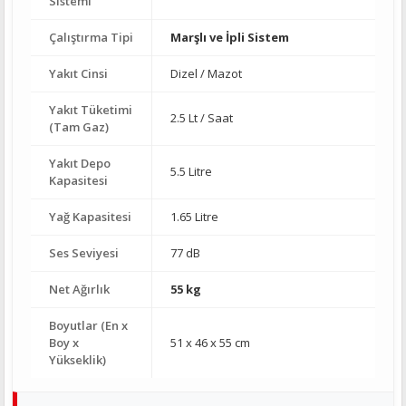
Sistemi
Çalıştırma Tipi
Marşlı ve İpli Sistem
Yakıt Cinsi
Dizel / Mazot
Yakıt Tüketimi
2.5 Lt / Saat
(Tam Gaz)
Yakıt Depo
5.5 Litre
Kapasitesi
Yağ Kapasitesi
1.65 Litre
Ses Seviyesi
77 dB
Net Ağırlık
55 kg
Boyutlar (En x
Boy x
51 x 46 x 55 cm
Yükseklik)