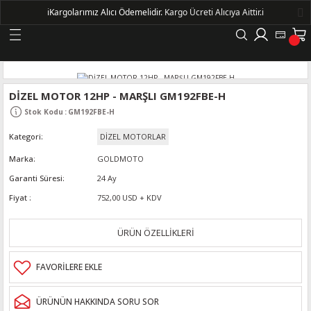
ℹ️
Kargolarımız Alıcı Ödemelidir.
Kargo Ücreti Alıcıya Aittir.ℹ️
Geri Dön
LERİ
DİZEL MOTOR 12HP - MARŞLI GM192FBE-H
Stok Kodu
:
GM192FBE-H
DELLERİ
Kategori
DİZEL MOTORLAR
DELLERİ
Marka
GOLDMOTO
Garanti Süresi
24 Ay
AYIŞ KASNAKLI ALTERNATÖRLER - 1500
Fiyat
752,00 USD + KDV
ÜRÜN ÖZELLİKLERİ
R
ÜRÜNÜN HAKKINDA SORU SOR