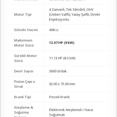
4 Zamanlı, Tek Silindirli, OHV
Motor Tipi
(Üstten Valfli), Yatay Şaftlı, Direkt
Enjeksiyonlu
Silindir Hacmi
498 cc
Maksimum
12.07 HP (9 kW)
Motor Gücü
Sürekli Motor
11.13 HP (8.3 kW)
Gücü
Devir Sayısı
3600 d/dak.
Piston Çapı x
92.00 x 75.00 mm
Strok
Krank Tipi
Frezeli Krank
Ateşleme &
Elektronik Ateşlemeli / Hava
Soğutma
Soğutmalı