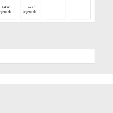
Taksit
Taksit
eçenekleri
Seçenekleri
za iletebilirsiniz.