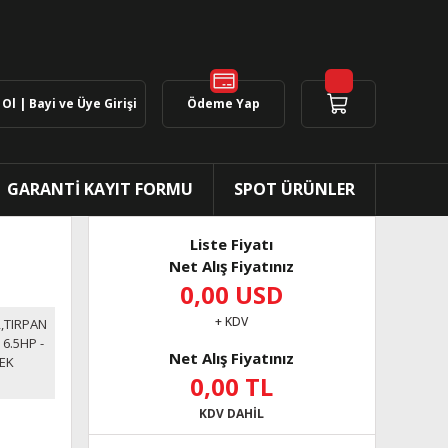
Ol | Bayi ve Üye Girişi
Ödeme Yap
GARANTİ KAYIT FORMU
SPOT ÜRÜNLER
Liste Fiyatı
Net Alış Fiyatınız
0,00 USD
+ KDV
,TIRPAN
,
6.5HP -
Net Alış Fiyatınız
EK
0,00 TL
KDV DAHİL