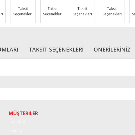
Taksit
Taksit
Taksit
Taksit
ri
Seçenekleri
Seçenekleri
Seçenekleri
Seçenekleri
S
UMLARI
TAKSİT SEÇENEKLERİ
ÖNERİLERİNİZ
r konularda yetersiz gördüğünüz noktaları öneri formunu kullanarak tarafımı
Bu ürüne ilk yorumu siz yapın!
Yorum Yaz
MÜŞTERİLER
Üye Girişi
Yeni Üyelik