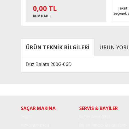
0,00 TL
Taksit
Seçenekle
KDV DAHİL
ÜRÜN TEKNİK BİLGİLERİ
ÜRÜN YOR
Düz Balata 200G-06D
Bu ürünün fiyat bilgisi, resim, ürün açıklamalarında ve diğe
Görüş ve önerileriniz için teşekkür ederiz.
Ürün resmi kalitesiz, bozuk veya görüntülenemiyor.
SAÇAR MAKİNA
SERVİS & BAYİLER
Ürün açıklamasında eksik bilgiler bulunuyor.
Ürün bilgilerinde hatalar bulunuyor.
İletişim
Bayi ve Servis Girişi
Ürün fiyatı diğer sitelerden daha pahalı.
Hesap Numaraları
Bayi ve Servislik Başvuru Formu