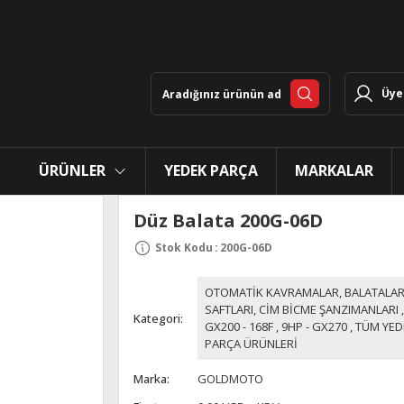
Üye 
ÜRÜNLER
YEDEK PARÇA
MARKALAR
Düz Balata 200G-06D
Stok Kodu
:
200G-06D
OTOMATİK KAVRAMALAR, BALATALAR
SAFTLARI, CİM BİCME ŞANZIMANLARI
Kategori
GX200 - 168F
,
9HP - GX270
,
TÜM YED
PARÇA ÜRÜNLERİ
Marka
GOLDMOTO