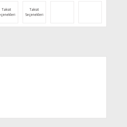
Taksit
Taksit
eçenekleri
Seçenekleri
za iletebilirsiniz.