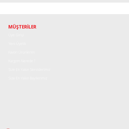
Bu ürüne ilk yorumu siz yapın!
Yorum Yaz
MÜŞTERİLER
Üye Girişi
Yeni Üyelik
Favori Ürünlerim
Kargom Nerede ?
Size En Yakın Servislerimiz
Size En Yakın Bayilerimiz
Gönder