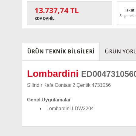
13.737,74 TL
Taksit
Seçenekle
KDV DAHİL
ÜRÜN TEKNİK BİLGİLERİ
ÜRÜN YOR
Lombardini
ED004731056
Silindir Kafa Contası 2 Çentik 4731056
Genel Uygulamalar
Lombardini LDW2204
Bu ürünün fiyat bilgisi, resim, ürün açıklamalarında ve diğe