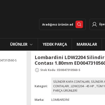
Üye 
ÜRÜNLER
YEDEK PARÇA
MARKALAR
Lombardini LDW2204 Silindir
Contası 1.80mm ED0047310560
Stok Kodu
:
ED0047310560-S
SİLİNDİR KAFA CONTALARI, SİLİNDİR 
Kategori
CONTALARI
,
LDW2204 - 45 HP
,
TÜM 
PARÇA ÜRÜNLERİ
Marka
LOMBARDİNİ