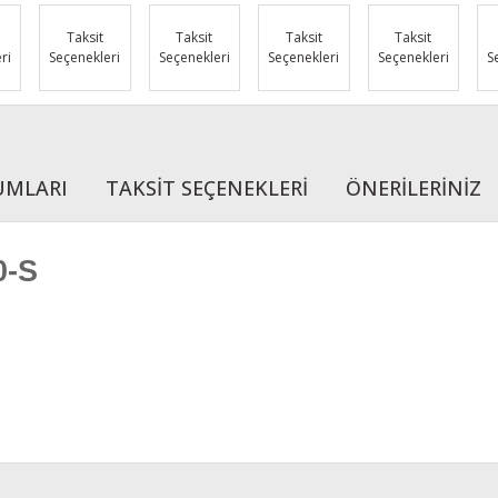
Taksit
Taksit
Taksit
Taksit
ri
Seçenekleri
Seçenekleri
Seçenekleri
Seçenekleri
S
UMLARI
TAKSİT SEÇENEKLERİ
ÖNERİLERİNİZ
0-S
r konularda yetersiz gördüğünüz noktaları öneri formunu kullanarak tarafımı