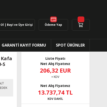
Ol | Bayi ve Üye Girişi
Ödeme Yap
GARANTİ KAYIT FORMU
SPOT ÜRÜNLER
 Kafa
Liste Fiyatı
-S
Net Alış Fiyatınız
206,32 EUR
+ KDV
ALT
Net Alış Fiyatınız
YEDEK
13.737,74 TL
KDV DAHİL