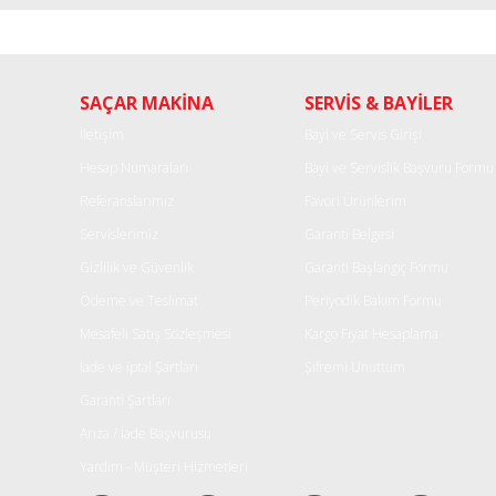
Görüş ve önerileriniz için teşekkür ederiz.
Ürün resmi kalitesiz, bozuk veya görüntülenemiyor.
SAÇAR MAKİNA
SERVİS & BAYİLER
Ürün açıklamasında eksik bilgiler bulunuyor.
Ürün bilgilerinde hatalar bulunuyor.
İletişim
Bayi ve Servis Girişi
Ürün fiyatı diğer sitelerden daha pahalı.
Hesap Numaraları
Bayi ve Servislik Başvuru Formu
Bu ürüne benzer farklı alternatifler olmalı.
Referanslarımız
Favori Ürünlerim
Servislerimiz
Garanti Belgesi
Gizlilik ve Güvenlik
Garanti Başlangıç Formu
Ödeme ve Teslimat
Periyodik Bakım Formu
Mesafeli Satış Sözleşmesi
Kargo Fiyat Hesaplama
İade ve iptal Şartları
Şifremi Unuttum
Garanti Şartları
Arıza / İade Başvurusu
Yardım - Müşteri Hizmetleri