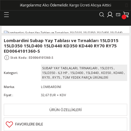
ℹ️
Kargolarımız Alıcı Ödemelidir.
Kargo Ücreti Alıcıya Aittir.ℹ️
Geri Dön
LERİ
Lombardini Subap Yay Tablası ve Tırnakları 15LD315
15LD350 15LD400 15LD440 KD350 KD440 RY70 RY75
ED0064101360-S
DELLERİ
Stok Kodu
:
ED0064101360-S
DELLERİ
SUBAP YAY TABLALARI, TIRNAKLARI
,
15LD315
,
Kategori
15LD350 - 6,3 HP
,
15LD400
,
15LD440
,
KD350
,
KD440
,
RY70
,
RY75
,
TÜM YEDEK PARÇA ÜRÜNLERİ
AYIŞ KASNAKLI ALTERNATÖRLER - 1500
Marka
LOMBARDİNİ
Fiyat
32,67 EUR + KDV
R
ÜRÜN ÖZELLİKLERİ