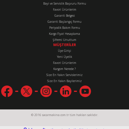
Bayi ve Servislik Başvuru Formu
Favori Ürünlerim
Gönder
Garanti Belgesi
Garanti Başlangıç Formu
Periyodik Bakım Formu
Kargo Fiyat Hesaplama
Şifremi Unuttum
MÜŞTERİLER
Üye Girişi
Yeni Üyelik
Favori Ürünlerim
Kargom Nerede ?
Size En Yakın Servislerimiz
Size En Yakın Bayilerimiz
© 2016 sacarmakina.com.tr tüm hakları saklıdır.