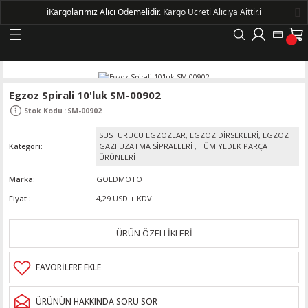
ℹ️
Kargolarımız Alıcı Ödemelidir.
Kargo Ücreti Alıcıya Aittir.ℹ️
Geri Dön
LERİ
Egzoz Spirali 10'luk SM-00902
Stok Kodu
:
SM-00902
DELLERİ
SUSTURUCU EGZOZLAR, EGZOZ DİRSEKLERİ, EGZOZ
Kategori
GAZI UZATMA SİPRALLERİ
,
TÜM YEDEK PARÇA
DELLERİ
ÜRÜNLERİ
Marka
GOLDMOTO
AYIŞ KASNAKLI ALTERNATÖRLER - 1500
Fiyat
4,29 USD + KDV
ÜRÜN ÖZELLİKLERİ
R
ÜRÜNÜN HAKKINDA SORU SOR