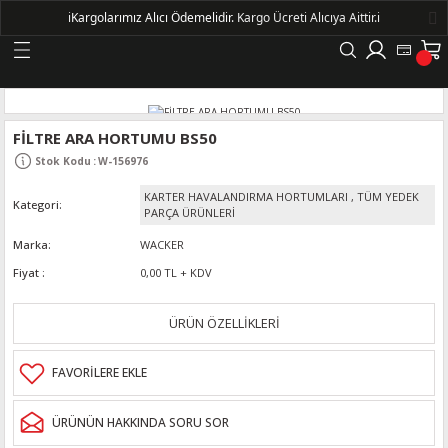
ℹ️
Kargolarımız Alıcı Ödemelidir.
Kargo Ücreti Alıcıya Aittir.ℹ️
Geri Dön
LERİ
FİLTRE ARA HORTUMU BS50
Stok Kodu
:
W-156976
DELLERİ
KARTER HAVALANDIRMA HORTUMLARI
,
TÜM YEDEK
Kategori
PARÇA ÜRÜNLERİ
DELLERİ
Marka
WACKER
Fiyat
0,00 TL + KDV
AYIŞ KASNAKLI ALTERNATÖRLER - 1500
ÜRÜN ÖZELLİKLERİ
R
ÜRÜNÜN HAKKINDA SORU SOR