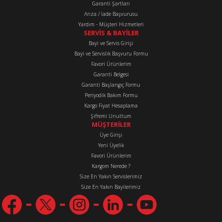
Garanti Şartları
Arıza / İade Başvurusu
Yardım - Müşteri Hizmetleri
SERVİS & BAYİLER
Bayi ve Servis Girişi
Bayi ve Servislik Başvuru Formu
Favori Ürünlerim
Gönder
Garanti Belgesi
Garanti Başlangıç Formu
Periyodik Bakım Formu
Kargo Fiyat Hesaplama
Şifremi Unuttum
MÜŞTERİLER
Üye Girişi
Yeni Üyelik
Favori Ürünlerim
Kargom Nerede ?
Size En Yakın Servislerimiz
Size En Yakın Bayilerimiz