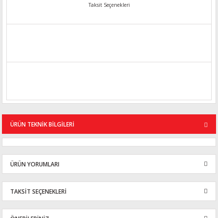
Taksit Seçenekleri
ÜRÜN TEKNİK BİLGİLERİ
ÜRÜN YORUMLARI
TAKSİT SEÇENEKLERİ
Bu ürüne ilk yorumu siz yapın!