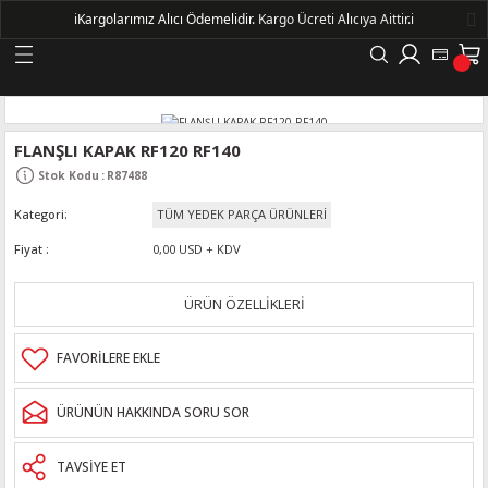
ℹ️
Kargolarımız Alıcı Ödemelidir.
Kargo Ücreti Alıcıya Aittir.ℹ️
Geri Dön
LERİ
FLANŞLI KAPAK RF120 RF140
Stok Kodu
:
R87488
DELLERİ
Kategori
TÜM YEDEK PARÇA ÜRÜNLERİ
DELLERİ
Fiyat
0,00 USD + KDV
AYIŞ KASNAKLI ALTERNATÖRLER - 1500
ÜRÜN ÖZELLİKLERİ
R
ÜRÜNÜN HAKKINDA SORU SOR
TAVSİYE ET