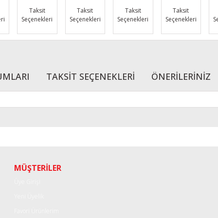
Taksit
Taksit
Taksit
Taksit
ri
Seçenekleri
Seçenekleri
Seçenekleri
Seçenekleri
S
UMLARI
TAKSİT SEÇENEKLERİ
ÖNERİLERİNİZ
r konularda yetersiz gördüğünüz noktaları öneri formunu kullanarak tarafımı
Bu ürüne ilk yorumu siz yapın!
Yorum Yaz
MÜŞTERİLER
Üye Girişi
Yeni Üyelik
Favori Ürünlerim