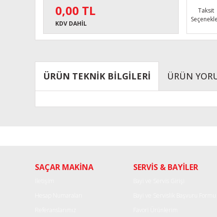
0,00 TL
Taksit
Seçenekle
KDV DAHİL
ÜRÜN TEKNİK BİLGİLERİ
ÜRÜN YOR
Bu ürünün fiyat bilgisi, resim, ürün açıklamalarında ve diğe
Görüş ve önerileriniz için teşekkür ederiz.
Ürün resmi kalitesiz, bozuk veya görüntülenemiyor.
SAÇAR MAKİNA
SERVİS & BAYİLER
Ürün açıklamasında eksik bilgiler bulunuyor.
Ürün bilgilerinde hatalar bulunuyor.
İletişim
Bayi ve Servis Girişi
Ürün fiyatı diğer sitelerden daha pahalı.
Hesap Numaraları
Bayi ve Servislik Başvuru Formu
Bu ürüne benzer farklı alternatifler olmalı.
Referanslarımız
Favori Ürünlerim