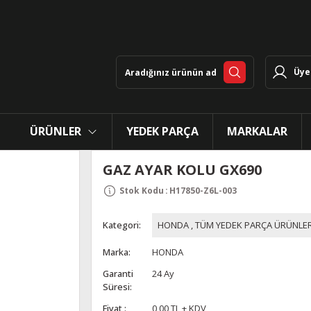
Üye 
ÜRÜNLER
YEDEK PARÇA
MARKALAR
GAZ AYAR KOLU GX690
Stok Kodu
:
H17850-Z6L-003
Kategori
HONDA
,
TÜM YEDEK PARÇA ÜRÜNLER
Marka
HONDA
Garanti
24 Ay
Süresi
Fiyat
0,00 TL + KDV