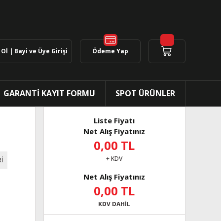
Ol | Bayi ve Üye Girişi
Ödeme Yap
GARANTİ KAYIT FORMU
SPOT ÜRÜNLER
Liste Fiyatı
Net Alış Fiyatınız
0,00 TL
+ KDV
İ
Net Alış Fiyatınız
0,00 TL
KDV DAHİL