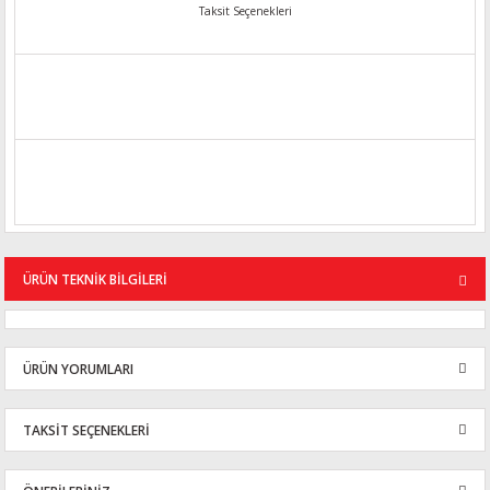
Taksit Seçenekleri
ÜRÜN TEKNİK BİLGİLERİ
ÜRÜN YORUMLARI
TAKSİT SEÇENEKLERİ
Bu ürüne ilk yorumu siz yapın!