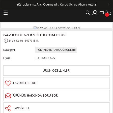
ℹ️
Kargolarımız Alıcı Ödemelidir.
Kargo Ücreti Alıcıya Aittir.ℹ️
Geri Dön
LERİ
GAZ KOLU G/LR 53TBX COM.PLUS
Stok Kodu
:
66070131R
DELLERİ
Kategori
TÜM YEDEK PARÇA ÜRÜNLERİ
DELLERİ
Fiyat
1,31 EUR + KDV
AYIŞ KASNAKLI ALTERNATÖRLER - 1500
ÜRÜN ÖZELLİKLERİ
R
ÜRÜNÜN HAKKINDA SORU SOR
TAVSİYE ET