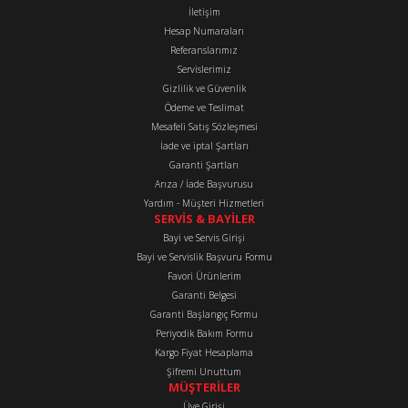
Görüş ve önerileriniz için teşekkür ederiz.
İletişim
Hesap Numaraları
Referanslarımız
Ürün resmi kalitesiz, bozuk veya görüntülenemiyor.
Servislerimiz
Ürün açıklamasında eksik bilgiler bulunuyor.
Gizlilik ve Güvenlik
Ürün bilgilerinde hatalar bulunuyor.
Ödeme ve Teslimat
Mesafeli Satış Sözleşmesi
Ürün fiyatı diğer sitelerden daha pahalı.
İade ve iptal Şartları
Bu ürüne benzer farklı alternatifler olmalı.
Garanti Şartları
Arıza / İade Başvurusu
Yardım - Müşteri Hizmetleri
SERVİS & BAYİLER
Bayi ve Servis Girişi
Bayi ve Servislik Başvuru Formu
Favori Ürünlerim
Gönder
Garanti Belgesi
Garanti Başlangıç Formu
Periyodik Bakım Formu
Kargo Fiyat Hesaplama
Şifremi Unuttum
MÜŞTERİLER
Üye Girişi