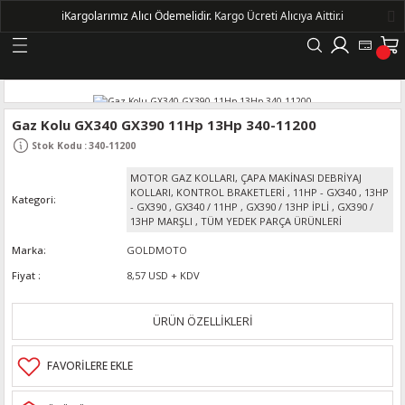
ℹ️
Kargolarımız Alıcı Ödemelidir.
Kargo Ücreti Alıcıya Aittir.ℹ️
Geri Dön
LERİ
Gaz Kolu GX340 GX390 11Hp 13Hp 340-11200
Stok Kodu
:
340-11200
DELLERİ
MOTOR GAZ KOLLARI, ÇAPA MAKİNASI DEBRİYAJ
KOLLARI, KONTROL BRAKETLERİ
,
11HP - GX340
,
13HP
Kategori
DELLERİ
- GX390
,
GX340 / 11HP
,
GX390 / 13HP İPLİ
,
GX390 /
13HP MARŞLI
,
TÜM YEDEK PARÇA ÜRÜNLERİ
AYIŞ KASNAKLI ALTERNATÖRLER - 1500
Marka
GOLDMOTO
Fiyat
8,57 USD + KDV
R
ÜRÜN ÖZELLİKLERİ