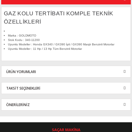
GAZ KOLU TERTİBATI KOMPLE TEKNİK
ÖZELLİKLERİ
Marka : GOLDMOTO
Stok Kodu : 340-11200
Uyumlu Modeller : Honda GX340 / GX390 İpli / GX390 Marşlı Benzinli Motorlar
Uyumlu Modeller : 11 Hp / 13 Hp Tüm Benzinli Motorlar
ÜRÜN YORUMLARI
TAKSİT SEÇENEKLERİ
Bu ürüne ilk yorumu siz yapın!
ÖNERİLERİNİZ
Yorum Yaz
Bu ürünün fiyat bilgisi, resim, ürün açıklamalarında ve diğer
konularda yetersiz gördüğünüz noktaları öneri formunu kullanarak
tarafımıza iletebilirsiniz.
SAÇAR MAKİNA