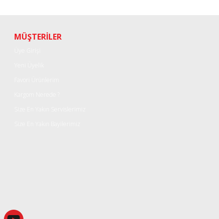
Bu ürüne ilk yorumu siz yapın!
Yorum Yaz
MÜŞTERİLER
Üye Girişi
Yeni Üyelik
Favori Ürünlerim
Kargom Nerede ?
Size En Yakın Servislerimiz
Size En Yakın Bayilerimiz
Gönder