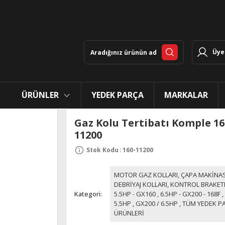
Üye 
ÜRÜNLER
YEDEK PARÇA
MARKALAR
Gaz Kolu Tertibatı Komple 16
11200
Stok Kodu
:
160-11200
MOTOR GAZ KOLLARI, ÇAPA MAKİNAS
DEBRİYAJ KOLLARI, KONTROL BRAKET
Kategori
5.5HP - GX160
,
6.5HP - GX200 - 168F
,
5.5HP
,
GX200 / 6.5HP
,
TÜM YEDEK P
ÜRÜNLERİ