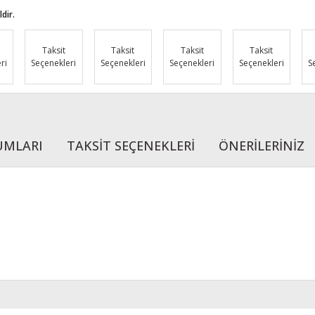
dir.
Taksit
Taksit
Taksit
Taksit
ri
Seçenekleri
Seçenekleri
Seçenekleri
Seçenekleri
S
UMLARI
TAKSİT SEÇENEKLERİ
ÖNERİLERİNİZ
r konularda yetersiz gördüğünüz noktaları öneri formunu kullanarak tarafımı