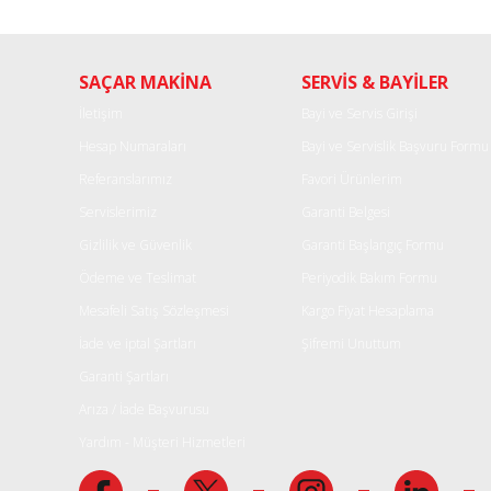
Ürün resmi kalitesiz, bozuk veya görüntülenemiyor.
SAÇAR MAKİNA
SERVİS & BAYİLER
Ürün açıklamasında eksik bilgiler bulunuyor.
Ürün bilgilerinde hatalar bulunuyor.
İletişim
Bayi ve Servis Girişi
Ürün fiyatı diğer sitelerden daha pahalı.
Hesap Numaraları
Bayi ve Servislik Başvuru Formu
Bu ürüne benzer farklı alternatifler olmalı.
Referanslarımız
Favori Ürünlerim
Servislerimiz
Garanti Belgesi
Gizlilik ve Güvenlik
Garanti Başlangıç Formu
Ödeme ve Teslimat
Periyodik Bakım Formu
Mesafeli Satış Sözleşmesi
Kargo Fiyat Hesaplama
İade ve iptal Şartları
Şifremi Unuttum
Garanti Şartları
Arıza / İade Başvurusu
Yardım - Müşteri Hizmetleri