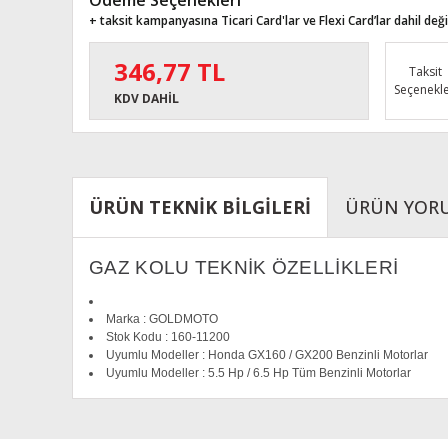
Ödeme Seçenekleri
+ taksit kampanyasına Ticari Card'lar ve Flexi Card’lar dahil değil
346,77 TL
Taksit
Seçenekle
KDV DAHİL
ÜRÜN TEKNİK BİLGİLERİ
ÜRÜN YOR
GAZ KOLU TEKNİK ÖZELLİKLERİ
Marka : GOLDMOTO
Stok Kodu : 160-11200
Uyumlu Modeller : Honda GX160 / GX200 Benzinli Motorlar
Uyumlu Modeller : 5.5 Hp / 6.5 Hp Tüm Benzinli Motorlar
Bu ürünün fiyat bilgisi, resim, ürün açıklamalarında ve diğe
Görüş ve önerileriniz için teşekkür ederiz.