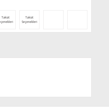
Taksit
Taksit
eçenekleri
Seçenekleri
za iletebilirsiniz.