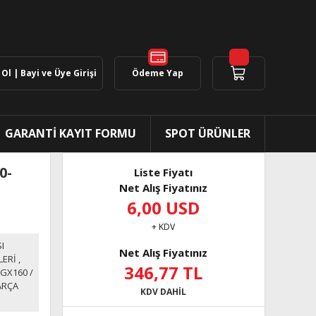
Ol | Bayi ve Üye Girişi
Ödeme Yap
GARANTİ KAYIT FORMU
SPOT ÜRÜNLER
0-
Liste Fiyatı
Net Alış Fiyatınız
6,00 USD
+ KDV
I
Net Alış Fiyatınız
LERİ
,
346,77 TL
GX160 /
ARÇA
KDV DAHİL