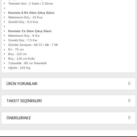
Tekerlek Seti : 2 Sabit / 2 Döner
Kosinüs 0.8'e Göre Çıkış Gücü
Maksimum Güç : 10 Kva
Sürekli Güç : 9,4 Kva
Kosinüs 1'e Göre Çıkış Gücü
Maksimum Güç : 8 Kw
Sürekli Güç : 7,5 Kw
Gürültü Seviyesi : 68-72 / dB - 7 Mt
En : 7
0 cm
Boy :
110 cm
Boy :
126 cm
Kollu
Yükseklik :
88 cm
Tekerlekli
Ağırlık : 243 Kg
ÜRÜN YORUMLARI
TAKSİT SEÇENEKLERİ
Bu ürüne ilk yorumu siz yapın!
ÖNERİLERİNİZ
Yorum Yaz
Bu ürünün fiyat bilgisi, resim, ürün açıklamalarında ve diğer