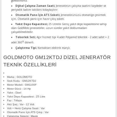
görebilirsiniz.
Dijital Çalışma Zaman Saati;
Jeneratörün çalışma saatini kaydeder ve
periyodik bakım takibini kolaylaştırır.
Otomatik Pano İçin ATS Soketi;
Jeneratörünüzü otomatiğe çevirmek
için, Otomatik pano için hazır çıkış soketi.
Yakıt Depo Kapasitesi;
25 Litrelik Geniş yakıt depo kapasitesine sahip
olan GoldMoto jeneratörler, uzun süreler yakıt doldurmadan
çalışabilmektedir.
Tekerlek Seti;
Ağır hizmet tipi 4 adet Polyamid tekerlek - 2 adet sabit + 2
o
adet 360
dönerli.
Çalıştırma Tipi;
Kontaktan elektrik marşlı.
GOLDMOTO GM12KTDJ DİZEL JENERATÖR
TEKNİK ÖZELLİKLERİ
Marka : GOLDMOTO
Stok Kodu : GM12KTDJ
Motor Modeli : GM1100F
Motor Gücü : 14 Hp
Yakıt : Dizel
Yakıt Depo Kapasitesi : 25 Litre
Faz : Trifaze
Akü Şarj : Var - 12 Volt
Volt + Hertz Çalışma Saati : Var
Otomatik Pano İçin ATS Çıkış : Var
Çalıştırma Sistemi : Marşlı