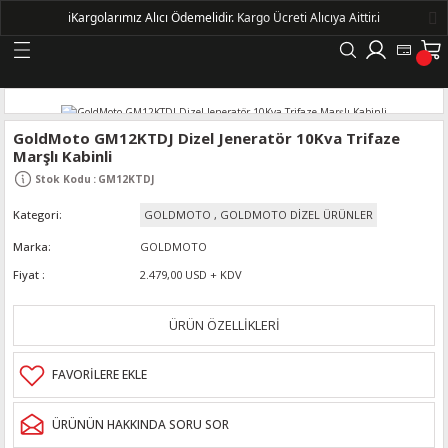
ℹ️
Kargolarımız Alıcı Ödemelidir.
Kargo Ücreti Alıcıya Aittir.ℹ️
Geri Dön
LERİ
GoldMoto GM12KTDJ Dizel Jeneratör 10Kva Trifaze
Marşlı Kabinli
DELLERİ
Stok Kodu
:
GM12KTDJ
Kategori
GOLDMOTO
,
GOLDMOTO DİZEL ÜRÜNLER
DELLERİ
Marka
GOLDMOTO
AYIŞ KASNAKLI ALTERNATÖRLER - 1500
Fiyat
2.479,00 USD + KDV
ÜRÜN ÖZELLİKLERİ
R
ÜRÜNÜN HAKKINDA SORU SOR