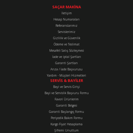
konularda yetersiz gördüğünüz noktaları öneri formunu kullanarak
tarafımıza iletebilirsiniz.
SAÇAR MAKİNA
Görüş ve önerileriniz için teşekkür ederiz.
İletişim
Hesap Numaraları
Referanslarımız
Ürün resmi kalitesiz, bozuk veya görüntülenemiyor.
Servislerimiz
Ürün açıklamasında eksik bilgiler bulunuyor.
Gizlilik ve Güvenlik
Ürün bilgilerinde hatalar bulunuyor.
Ödeme ve Teslimat
Mesafeli Satış Sözleşmesi
Ürün fiyatı diğer sitelerden daha pahalı.
İade ve iptal Şartları
Bu ürüne benzer farklı alternatifler olmalı.
Garanti Şartları
Arıza / İade Başvurusu
Yardım - Müşteri Hizmetleri
SERVİS & BAYİLER
Bayi ve Servis Girişi
Bayi ve Servislik Başvuru Formu
Favori Ürünlerim
Gönder
Garanti Belgesi
Garanti Başlangıç Formu
Periyodik Bakım Formu
Kargo Fiyat Hesaplama
Şifremi Unuttum