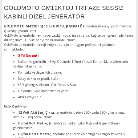
GOLDMOTO GM12KTDJ TRİFAZE SESSİZ
KABİNLİ DİZEL JENERATÖR
GOLDMOTO GM12KTDJ 10 KVA DİZEL JENERATÖR;
Kalitesi ile en iyi performans ve
güvenliği garanti eder.
GoldMoto jeneratörleri evinizde, yazlığınızda, inşaatlarda, bağ ve bahçelerinizde kısaca
ihtiyaç duyduğunuz her yerde kullanabilirsiniz.
GoldMoto jeneratörler, enerji ihtiyacınız için en uygun profesyonel çözümler
sunmaktadır.
3 Yıl Garanti !
Kaliteli ve güvenilir 14 Hp Gücünde 1.Sınıf Yüksek Kaliteli Motor alternatör
ve diğer ekipmanlar.
Kompakt ve dayanıklı dizayn.
Kolay bakım ve pratik kullanım.
LED göstergesi ekranı (Volt-Frekans-Saat).
Dayanıklı GoldMoto tekerlek yapısı.
Akü Hediyelidir !
Ürün Özellikleri
12 Volt Akü Şarj Çıkışı;
Jeneratörünüzden 220v yada 380v çıkış almaz
iken akü şarj edebilirsiniz.
Dijital Volt Metre;
Jeneratör çalışırken çıkarttığı elektriğin voltajını
görebilirsiniz.
Dijital Hertz Metre;
Jeneratör çalışırken çıkarttığı elektriğin frekansını