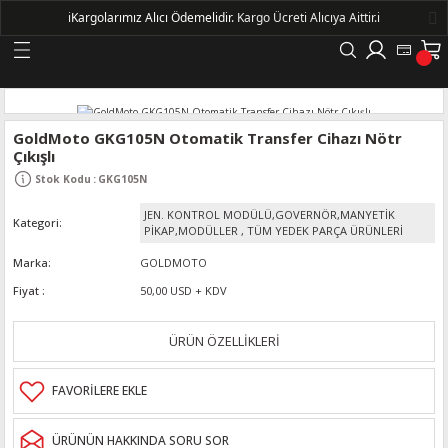
ℹ️
Kargolarımız Alıcı Ödemelidir.
Kargo Ücreti Alıcıya Aittir.ℹ️
Geri Dön
LERİ
GoldMoto GKG105N Otomatik Transfer Cihazı Nötr
Çıkışlı
DELLERİ
Stok Kodu
:
GKG105N
JEN. KONTROL MODÜLÜ,GOVERNÖR,MANYETİK
Kategori
DELLERİ
PİKAP,MODÜLLER
,
TÜM YEDEK PARÇA ÜRÜNLERİ
Marka
GOLDMOTO
AYIŞ KASNAKLI ALTERNATÖRLER - 1500
Fiyat
50,00 USD + KDV
R
ÜRÜN ÖZELLİKLERİ
ÜRÜNÜN HAKKINDA SORU SOR