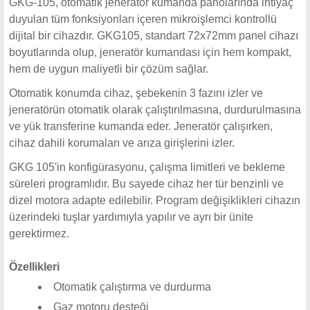
GKG-105, otomatik jeneratör kumanda panolarında ihtiyaç
duyulan tüm fonksiyonları içeren mikroişlemci kontrollü
dijital bir cihazdır. GKG105, standart 72x72mm panel cihazı
boyutlarında olup, jeneratör kumandası için hem kompakt,
hem de uygun maliyetli bir çözüm sağlar.
Otomatik konumda cihaz, şebekenin 3 fazını izler ve
jeneratörün otomatik olarak çalıştırılmasına, durdurulmasına
ve yük transferine kumanda eder. Jeneratör çalışırken,
cihaz dahili korumaları ve arıza girişlerini izler.
GKG 105'in konfigürasyonu, çalışma limitleri ve bekleme
süreleri programlıdır. Bu sayede cihaz her tür benzinli ve
dizel motora adapte edilebilir. Program değişiklikleri cihazın
üzerindeki tuşlar yardımıyla yapılır ve ayrı bir ünite
gerektirmez.
Özellikleri
Otomatik çalıştırma ve durdurma
Gaz motoru desteği