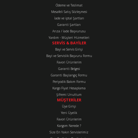
Ürün bilgilerinde hatalar bulunuyor.
Ödeme ve Teslimat
Mesafeli Satış Sözleşmesi
Ürün fiyatı diğer sitelerden daha pahalı.
İade ve iptal Şartları
Bu ürüne benzer farklı alternatifler olmalı.
Garanti Şartları
Arıza / İade Başvurusu
Yardım - Müşteri Hizmetleri
SERVİS & BAYİLER
Bayi ve Servis Girişi
Bayi ve Servislik Başvuru Formu
Favori Ürünlerim
Gönder
Garanti Belgesi
Garanti Başlangıç Formu
Periyodik Bakım Formu
Kargo Fiyat Hesaplama
Şifremi Unuttum
MÜŞTERİLER
Üye Girişi
Yeni Üyelik
Favori Ürünlerim
Kargom Nerede ?
Size En Yakın Servislerimiz