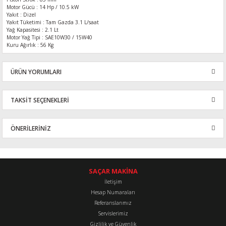
Motor Gücü : 14 Hp / 10.5 kW
Yakıt : Dizel
Yakıt Tüketimi : Tam Gazda 3.1 L/saat
Yağ Kapasitesi : 2.1 Lt
Motor Yağ Tipi : SAE10W30 / 15W40
Kuru Ağırlık : 56 Kg
ÜRÜN YORUMLARI
TAKSİT SEÇENEKLERİ
Bu ürüne ilk yorumu siz yapın!
ÖNERİLERİNİZ
Yorum Yaz
Bu ürünün fiyat bilgisi, resim, ürün açıklamalarında ve diğer
konularda yetersiz gördüğünüz noktaları öneri formunu kullanarak
tarafımıza iletebilirsiniz.
SAÇAR MAKİNA
Görüş ve önerileriniz için teşekkür ederiz.
İletişim
Hesap Numaraları
Referanslarımız
Ürün resmi kalitesiz, bozuk veya görüntülenemiyor.
Servislerimiz
Ürün açıklamasında eksik bilgiler bulunuyor.
Gizlilik ve Güvenlik