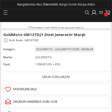
ℹ️
Kargolarımız Alıcı Ödemelidir.
Kargo Ücreti Alıcıya Aittir.ℹ️
Geri Dön
LERİ
GoldMoto GM12TDJY Dizel Jeneratör Marşlı
Stok Kodu
:
GM12TDJY
DELLERİ
Kategori
GOLDMOTO
,
GOLDMOTO DİZEL ÜRÜNLER
DELLERİ
Marka
GOLDMOTO
Fiyat
1.998,00 USD + KDV
AYIŞ KASNAKLI ALTERNATÖRLER - 1500
ÜRÜN ÖZELLİKLERİ
R
ÜRÜNÜN HAKKINDA SORU SOR