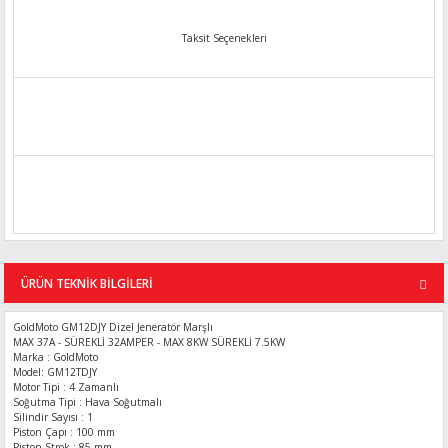
Taksit Seçenekleri
ÜRÜN TEKNİK BİLGİLERİ
GoldMoto GM12DJY Dizel Jeneratör Marşlı
MAX 37A - SÜREKLİ 32AMPER - MAX 8KW SÜREKLİ 7.5KW
Marka : GoldMoto
Model: GM12TDJY
Motor Tipi : 4 Zamanlı
Soğutma Tipi : Hava Soğutmalı
Silindir Sayısı : 1
Piston Çapı : 100 mm
Piston Strok : 85 mm