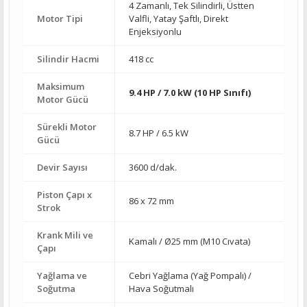
4 Zamanlı, Tek Silindirli, Üstten
Motor Tipi
Valfli, Yatay Şaftlı, Direkt
Enjeksiyonlu
Silindir Hacmi
418 cc
Maksimum
9.4 HP / 7.0 kW (10 HP Sınıfı)
Motor Gücü
Sürekli Motor
8.7 HP / 6.5 kW
Gücü
Devir Sayısı
3600 d/dak.
Piston Çapı x
86 x 72 mm
Strok
Krank Mili ve
Kamalı / Ø25 mm (M10 Cıvata)
Çapı
Yağlama ve
Cebri Yağlama (Yağ Pompalı) /
Soğutma
Hava Soğutmalı