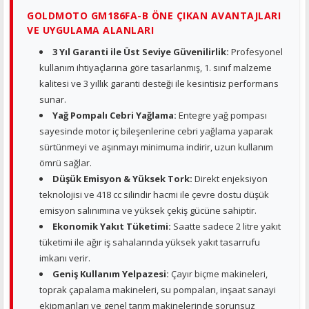
GOLDMOTO GM186FA-B ÖNE ÇIKAN AVANTAJLARI
VE UYGULAMA ALANLARI
3 Yıl Garanti ile Üst Seviye Güvenilirlik:
Profesyonel
kullanım ihtiyaçlarına göre tasarlanmış, 1. sınıf malzeme
kalitesi ve 3 yıllık garanti desteği ile kesintisiz performans
sunar.
Yağ Pompalı Cebri Yağlama:
Entegre yağ pompası
sayesinde motor iç bileşenlerine cebri yağlama yaparak
sürtünmeyi ve aşınmayı minimuma indirir, uzun kullanım
ömrü sağlar.
Düşük Emisyon & Yüksek Tork:
Direkt enjeksiyon
teknolojisi ve 418 cc silindir hacmi ile çevre dostu düşük
emisyon salınımına ve yüksek çekiş gücüne sahiptir.
Ekonomik Yakıt Tüketimi:
Saatte sadece 2 litre yakıt
tüketimi ile ağır iş sahalarında yüksek yakıt tasarrufu
imkanı verir.
Geniş Kullanım Yelpazesi:
Çayır biçme makineleri,
toprak çapalama makineleri, su pompaları, inşaat sanayi
ekipmanları ve genel tarım makinelerinde sorunsuz