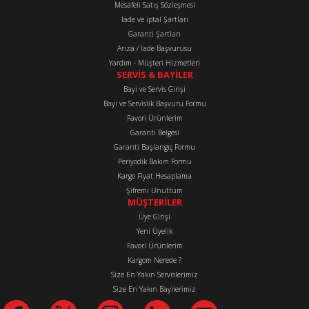
Mesafeli Satış Sözleşmesi
Ürün fiyatı diğer sitelerden daha pahalı.
İade ve iptal Şartları
Bu ürüne benzer farklı alternatifler olmalı.
Garanti Şartları
Arıza / İade Başvurusu
Yardım - Müşteri Hizmetleri
SERVİS & BAYİLER
Bayi ve Servis Girişi
Bayi ve Servislik Başvuru Formu
Favori Ürünlerim
Gönder
Garanti Belgesi
Garanti Başlangıç Formu
Periyodik Bakım Formu
Kargo Fiyat Hesaplama
Şifremi Unuttum
MÜŞTERİLER
Üye Girişi
Yeni Üyelik
Favori Ürünlerim
Kargom Nerede ?
Size En Yakın Servislerimiz
Size En Yakın Bayilerimiz