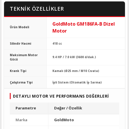
TEKNİK ÖZELLİKLER
GoldMoto GM186FA-B Dizel
Ürün Modeli
Motor
Silindir Hacmi
418 cc
Maksimum Motor
9.4 HP / 7.0 kW (3600 d/dak.)
Gücü
Krank Tipi
Kamalı (Ø25 mm / M10 Cıvata)
Çalıştırma Tipi
İpli Sistem (Otomatik İp Sarma)
DETAYLI MOTOR VE PERFORMANS DEĞERLERI
Parametre
Değer / Özellik
Marka
GoldMoto