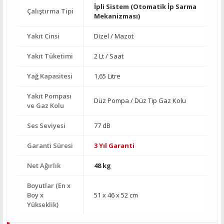
İpli Sistem (Otomatik İp Sarma
Çalıştırma Tipi
Mekanizması)
Yakıt Cinsi
Dizel / Mazot
Yakıt Tüketimi
2 Lt / Saat
Yağ Kapasitesi
1,65 Litre
Yakıt Pompası
Düz Pompa / Düz Tip Gaz Kolu
ve Gaz Kolu
Ses Seviyesi
77 dB
Garanti Süresi
3 Yıl Garanti
Net Ağırlık
48 kg
Boyutlar (En x
Boy x
51 x 46 x 52 cm
Yükseklik)