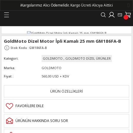
ℹ️
Kargolarımız Alıcı Ödemelidir.
Kargo Ücreti Alıcıya Aittir.ℹ️
Geri Dön
LERİ
GoldMoto Dizel Motor İpli Kamalı 25 mm GM186FA-B
Stok Kodu
:
GM186FA-B
DELLERİ
Kategori
GOLDMOTO
,
GOLDMOTO DİZEL ÜRÜNLER
DELLERİ
Marka
GOLDMOTO
Fiyat
560,00 USD + KDV
AYIŞ KASNAKLI ALTERNATÖRLER - 1500
ÜRÜN ÖZELLİKLERİ
R
ÜRÜNÜN HAKKINDA SORU SOR