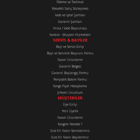
Ürün bilgilerinde hatalar bulunuyor.
Ödeme ve Teslimat
Mesafeli Satış Sözleşmesi
Ürün fiyatı diğer sitelerden daha pahalı.
İade ve iptal Şartları
Bu ürüne benzer farklı alternatifler olmalı.
Garanti Şartları
Arıza / İade Başvurusu
Yardım - Müşteri Hizmetleri
SERVİS & BAYİLER
Bayi ve Servis Girişi
Bayi ve Servislik Başvuru Formu
Favori Ürünlerim
Gönder
Garanti Belgesi
Garanti Başlangıç Formu
Periyodik Bakım Formu
Kargo Fiyat Hesaplama
Şifremi Unuttum
MÜŞTERİLER
Üye Girişi
Yeni Üyelik
Favori Ürünlerim
Kargom Nerede ?
Size En Yakın Servislerimiz
Size En Yakın Bayilerimiz