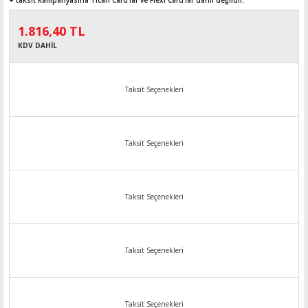
+ taksit kampanyasına Ticari Card'lar ve Flexi Card’lar dahil değildir.
1.816,40 TL
KDV DAHİL
Taksit Seçenekleri
Taksit Seçenekleri
Taksit Seçenekleri
Taksit Seçenekleri
Taksit Seçenekleri