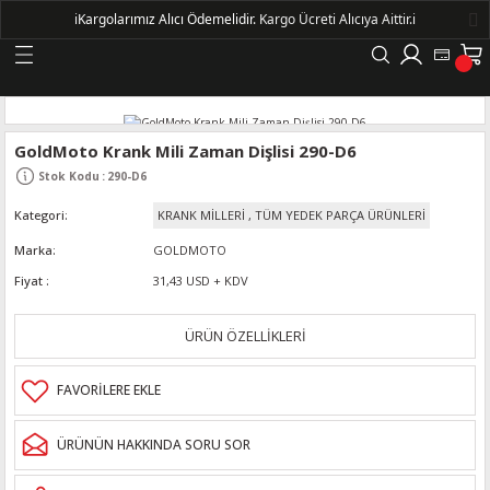
ℹ️
Kargolarımız Alıcı Ödemelidir.
Kargo Ücreti Alıcıya Aittir.ℹ️
Geri Dön
LERİ
GoldMoto Krank Mili Zaman Dişlisi 290-D6
Stok Kodu
:
290-D6
DELLERİ
Kategori
KRANK MİLLERİ
,
TÜM YEDEK PARÇA ÜRÜNLERİ
DELLERİ
Marka
GOLDMOTO
Fiyat
31,43 USD + KDV
AYIŞ KASNAKLI ALTERNATÖRLER - 1500
ÜRÜN ÖZELLİKLERİ
R
ÜRÜNÜN HAKKINDA SORU SOR