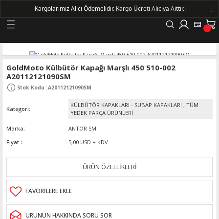
ℹ️
Kargolarımız Alıcı Ödemelidir.
Kargo Ücreti Alıcıya Aittir.ℹ️
Geri Dön
LERİ
GoldMoto Külbütör Kapağı Marşlı 450 510-002
A20112121090SM
DELLERİ
Stok Kodu
:
A20112121090SM
KÜLBÜTÖR KAPAKLARI - SUBAP KAPAKLARI
,
TÜM
Kategori
DELLERİ
YEDEK PARÇA ÜRÜNLERİ
Marka
ANTOR SM
AYIŞ KASNAKLI ALTERNATÖRLER - 1500
Fiyat
5,00 USD + KDV
R
ÜRÜN ÖZELLİKLERİ
ÜRÜNÜN HAKKINDA SORU SOR