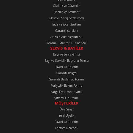
Ürün açıklamasında eksik bilgiler bulunuyor.
Gizlilik ve Güvenlik
Ürün bilgilerinde hatalar bulunuyor.
Ödeme ve Teslimat
Mesafeli Satış Sözleşmesi
Ürün fiyatı diğer sitelerden daha pahalı.
İade ve iptal Şartları
Bu ürüne benzer farklı alternatifler olmalı.
Garanti Şartları
Arıza / İade Başvurusu
Yardım - Müşteri Hizmetleri
SERVİS & BAYİLER
Bayi ve Servis Girişi
Bayi ve Servislik Başvuru Formu
Favori Ürünlerim
Gönder
Garanti Belgesi
Garanti Başlangıç Formu
Periyodik Bakım Formu
Kargo Fiyat Hesaplama
Şifremi Unuttum
MÜŞTERİLER
Üye Girişi
Yeni Üyelik
Favori Ürünlerim
Kargom Nerede ?