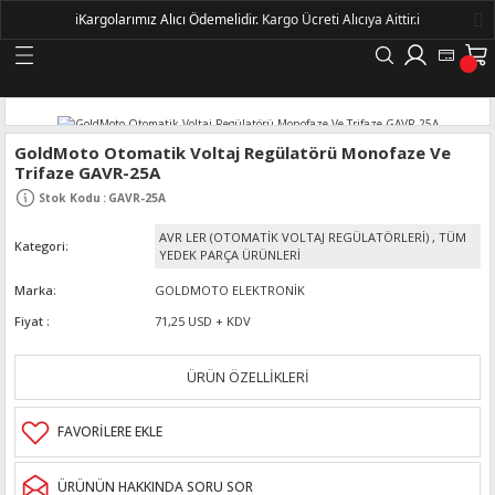
ℹ️
Kargolarımız Alıcı Ödemelidir.
Kargo Ücreti Alıcıya Aittir.ℹ️
Geri Dön
LERİ
GoldMoto Otomatik Voltaj Regülatörü Monofaze Ve
Trifaze GAVR-25A
DELLERİ
Stok Kodu
:
GAVR-25A
AVR LER (OTOMATİK VOLTAJ REGÜLATÖRLERİ)
,
TÜM
Kategori
DELLERİ
YEDEK PARÇA ÜRÜNLERİ
Marka
GOLDMOTO ELEKTRONİK
AYIŞ KASNAKLI ALTERNATÖRLER - 1500
Fiyat
71,25 USD + KDV
R
ÜRÜN ÖZELLİKLERİ
ÜRÜNÜN HAKKINDA SORU SOR