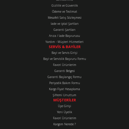
Ürün açıklamasında eksik bilgiler bulunuyor.
Gizlilik ve Güvenlik
Ürün bilgilerinde hatalar bulunuyor.
Ödeme ve Teslimat
Mesafeli Satış Sözleşmesi
Ürün fiyatı diğer sitelerden daha pahalı.
İade ve iptal Şartları
Bu ürüne benzer farklı alternatifler olmalı.
Garanti Şartları
Arıza / İade Başvurusu
Yardım - Müşteri Hizmetleri
SERVİS & BAYİLER
Bayi ve Servis Girişi
Bayi ve Servislik Başvuru Formu
Favori Ürünlerim
Gönder
Garanti Belgesi
Garanti Başlangıç Formu
Periyodik Bakım Formu
Kargo Fiyat Hesaplama
Şifremi Unuttum
MÜŞTERİLER
Üye Girişi
Yeni Üyelik
Favori Ürünlerim
Kargom Nerede ?