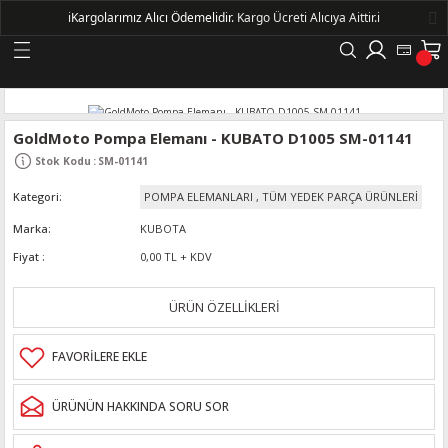
ℹ️
Kargolarımız Alıcı Ödemelidir.
Kargo Ücreti Alıcıya Aittir.ℹ️
Geri Dön
LERİ
GoldMoto Pompa Elemanı - KUBATO D1005 SM-01141
Stok Kodu
:
SM-01141
DELLERİ
Kategori
POMPA ELEMANLARI
,
TÜM YEDEK PARÇA ÜRÜNLERİ
DELLERİ
Marka
KUBOTA
Fiyat
0,00 TL + KDV
AYIŞ KASNAKLI ALTERNATÖRLER - 1500
ÜRÜN ÖZELLİKLERİ
R
ÜRÜNÜN HAKKINDA SORU SOR