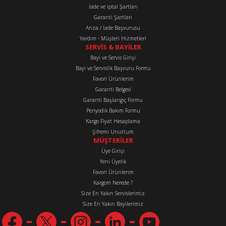
İade ve iptal Şartları
Bu ürüne benzer farklı alternatifler olmalı.
Garanti Şartları
Arıza / İade Başvurusu
Yardım - Müşteri Hizmetleri
SERVİS & BAYİLER
Bayi ve Servis Girişi
Bayi ve Servislik Başvuru Formu
Favori Ürünlerim
Gönder
Garanti Belgesi
Garanti Başlangıç Formu
Periyodik Bakım Formu
Kargo Fiyat Hesaplama
Şifremi Unuttum
MÜŞTERİLER
Üye Girişi
Yeni Üyelik
Favori Ürünlerim
Kargom Nerede ?
Size En Yakın Servislerimiz
Size En Yakın Bayilerimiz