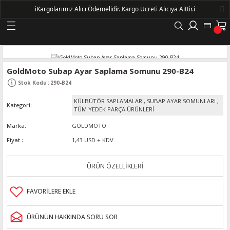
ℹ️
Kargolarımız Alıcı Ödemelidir.
Kargo Ücreti Alıcıya Aittir.ℹ️
Geri Dön
LERİ
GoldMoto Subap Ayar Saplama Somunu 290-B24
Stok Kodu
:
290-B24
DELLERİ
KÜLBÜTÖR SAPLAMALARI, SUBAP AYAR SOMUNLARI
,
Kategori
TÜM YEDEK PARÇA ÜRÜNLERİ
DELLERİ
Marka
GOLDMOTO
Fiyat
1,43 USD + KDV
AYIŞ KASNAKLI ALTERNATÖRLER - 1500
ÜRÜN ÖZELLİKLERİ
R
ÜRÜNÜN HAKKINDA SORU SOR