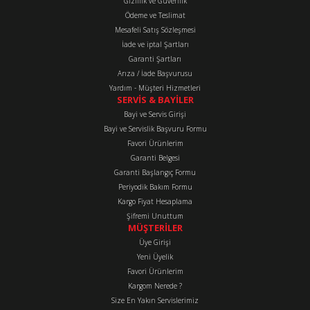
Gizlilik ve Güvenlik
Ürün bilgilerinde hatalar bulunuyor.
Ödeme ve Teslimat
Mesafeli Satış Sözleşmesi
Ürün fiyatı diğer sitelerden daha pahalı.
İade ve iptal Şartları
Bu ürüne benzer farklı alternatifler olmalı.
Garanti Şartları
Arıza / İade Başvurusu
Yardım - Müşteri Hizmetleri
SERVİS & BAYİLER
Bayi ve Servis Girişi
Bayi ve Servislik Başvuru Formu
Favori Ürünlerim
Gönder
Garanti Belgesi
Garanti Başlangıç Formu
Periyodik Bakım Formu
Kargo Fiyat Hesaplama
Şifremi Unuttum
MÜŞTERİLER
Üye Girişi
Yeni Üyelik
Favori Ürünlerim
Kargom Nerede ?
Size En Yakın Servislerimiz