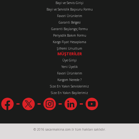
Bayi ve Servis Girişi
Bayi ve Servislik Başvuru Formu
Favori Ürünlerim
Gönder
Garanti Belgesi
Garanti Başlangıç Formu
Periyodik Bakım Formu
Kargo Fiyat Hesaplama
Şifremi Unuttum
MÜŞTERİLER
Üye Girişi
Yeni Üyelik
Favori Ürünlerim
Kargom Nerede ?
Size En Yakın Servislerimiz
Size En Yakın Bayilerimiz
© 2016 sacarmakina.com.tr tüm hakları saklıdır.