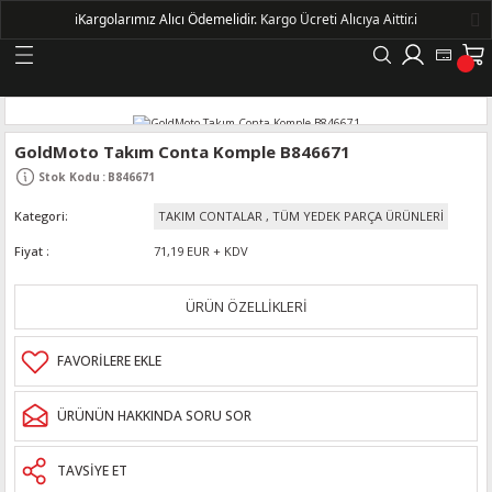
ℹ️
Kargolarımız Alıcı Ödemelidir.
Kargo Ücreti Alıcıya Aittir.ℹ️
Geri Dön
LERİ
GoldMoto Takım Conta Komple B846671
Stok Kodu
:
B846671
DELLERİ
Kategori
TAKIM CONTALAR
,
TÜM YEDEK PARÇA ÜRÜNLERİ
DELLERİ
Fiyat
71,19 EUR + KDV
AYIŞ KASNAKLI ALTERNATÖRLER - 1500
ÜRÜN ÖZELLİKLERİ
R
ÜRÜNÜN HAKKINDA SORU SOR
TAVSİYE ET