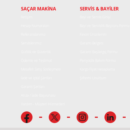
Ürün resmi kalitesiz, bozuk veya görüntülenemiyor.
SAÇAR MAKİNA
SERVİS & BAYİLER
Ürün açıklamasında eksik bilgiler bulunuyor.
Ürün bilgilerinde hatalar bulunuyor.
İletişim
Bayi ve Servis Girişi
Ürün fiyatı diğer sitelerden daha pahalı.
Hesap Numaraları
Bayi ve Servislik Başvuru Formu
Bu ürüne benzer farklı alternatifler olmalı.
Referanslarımız
Favori Ürünlerim
Servislerimiz
Garanti Belgesi
Gizlilik ve Güvenlik
Garanti Başlangıç Formu
Ödeme ve Teslimat
Periyodik Bakım Formu
Mesafeli Satış Sözleşmesi
Kargo Fiyat Hesaplama
İade ve iptal Şartları
Şifremi Unuttum
Garanti Şartları
Arıza / İade Başvurusu
Yardım - Müşteri Hizmetleri