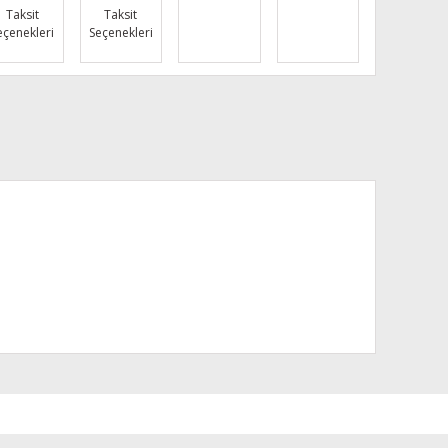
Taksit
Taksit
eçenekleri
Seçenekleri
za iletebilirsiniz.