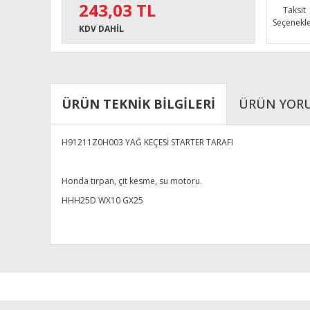
243,03 TL
Taksit
Seçenekle
KDV DAHİL
ÜRÜN TEKNİK BİLGİLERİ
ÜRÜN YOR
H91211Z0H003 YAĞ KEÇESİ STARTER TARAFI
Honda tırpan, çit kesme, su motoru.
HHH25D WX10 GX25
Bu ürünün fiyat bilgisi, resim, ürün açıklamalarında ve diğe
Görüş ve önerileriniz için teşekkür ederiz.