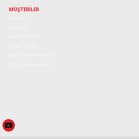
Yorum Yaz
MÜŞTERİLER
Üye Girişi
Yeni Üyelik
Favori Ürünlerim
Kargom Nerede ?
Size En Yakın Servislerimiz
Size En Yakın Bayilerimiz
Gönder