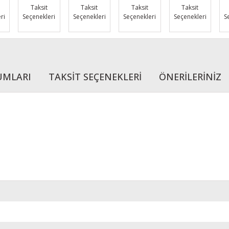
Taksit
Taksit
Taksit
Taksit
ri
Seçenekleri
Seçenekleri
Seçenekleri
Seçenekleri
S
UMLARI
TAKSİT SEÇENEKLERİ
ÖNERİLERİNİZ
r konularda yetersiz gördüğünüz noktaları öneri formunu kullanarak tarafımı
Bu ürüne ilk yorumu siz yapın!