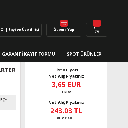
Ol | Bayi ve Üye Girişi
Ödeme Yap
GARANTİ KAYIT FORMU
SPOT ÜRÜNLER
ARTER
Liste Fiyatı
Net Alış Fiyatınız
3,65 EUR
+ KDV
ARÇA
Net Alış Fiyatınız
243,03 TL
KDV DAHİL