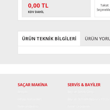
0,00 TL
Taksit
Seçenekle
KDV DAHİL
ÜRÜN TEKNİK BİLGİLERİ
ÜRÜN YOR
Bu ürünün fiyat bilgisi, resim, ürün açıklamalarında ve diğe
Görüş ve önerileriniz için teşekkür ederiz.
Ürün resmi kalitesiz, bozuk veya görüntülenemiyor.
SAÇAR MAKİNA
SERVİS & BAYİLER
Ürün açıklamasında eksik bilgiler bulunuyor.
Ürün bilgilerinde hatalar bulunuyor.
İletişim
Bayi ve Servis Girişi
Ürün fiyatı diğer sitelerden daha pahalı.
Hesap Numaraları
Bayi ve Servislik Başvuru Formu
Bu ürüne benzer farklı alternatifler olmalı.
Referanslarımız
Favori Ürünlerim