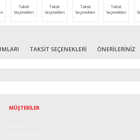
Taksit
Taksit
Taksit
Taksit
ri
Seçenekleri
Seçenekleri
Seçenekleri
Seçenekleri
S
UMLARI
TAKSİT SEÇENEKLERİ
ÖNERİLERİNİZ
r konularda yetersiz gördüğünüz noktaları öneri formunu kullanarak tarafımı
Bu ürüne ilk yorumu siz yapın!
Yorum Yaz
MÜŞTERİLER
Üye Girişi
Yeni Üyelik
Favori Ürünlerim