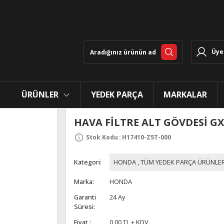
Üye 
ÜRÜNLER
YEDEK PARÇA
MARKALAR
HAVA FİLTRE ALT GÖVDESİ GX
Stok Kodu
:
H17410-Z5T-000
Kategori
HONDA
,
TÜM YEDEK PARÇA ÜRÜNLER
Marka
HONDA
Garanti
24 Ay
Süresi
Fiyat
0,00 TL + KDV