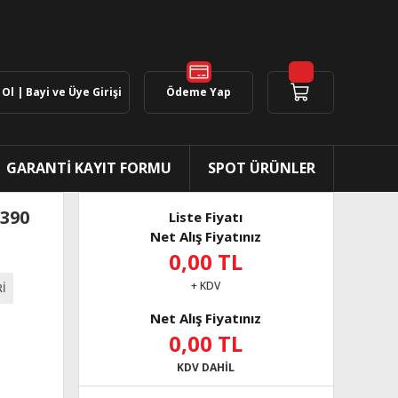
Ol | Bayi ve Üye Girişi
Ödeme Yap
GARANTİ KAYIT FORMU
SPOT ÜRÜNLER
390
Liste Fiyatı
Net Alış Fiyatınız
0,00 TL
+ KDV
İ
Net Alış Fiyatınız
0,00 TL
KDV DAHİL