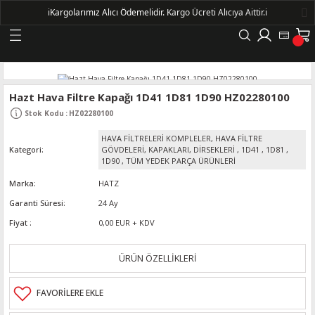
ℹ️
Kargolarımız Alıcı Ödemelidir.
Kargo Ücreti Alıcıya Aittir.ℹ️
Geri Dön
LERİ
Hazt Hava Filtre Kapağı 1D41 1D81 1D90 HZ02280100
Stok Kodu
:
HZ02280100
DELLERİ
HAVA FİLTRELERİ KOMPLELER, HAVA FİLTRE
Kategori
GÖVDELERİ, KAPAKLARI, DİRSEKLERİ
,
1D41
,
1D81
,
DELLERİ
1D90
,
TÜM YEDEK PARÇA ÜRÜNLERİ
Marka
HATZ
AYIŞ KASNAKLI ALTERNATÖRLER - 1500
Garanti Süresi
24 Ay
Fiyat
0,00 EUR + KDV
R
ÜRÜN ÖZELLİKLERİ