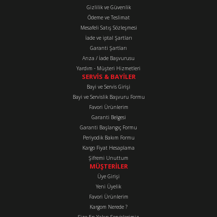
Ürün açıklamasında eksik bilgiler bulunuyor.
Gizlilik ve Güvenlik
Ürün bilgilerinde hatalar bulunuyor.
Ödeme ve Teslimat
Mesafeli Satış Sözleşmesi
Ürün fiyatı diğer sitelerden daha pahalı.
İade ve iptal Şartları
Bu ürüne benzer farklı alternatifler olmalı.
Garanti Şartları
Arıza / İade Başvurusu
Yardım - Müşteri Hizmetleri
SERVİS & BAYİLER
Bayi ve Servis Girişi
Bayi ve Servislik Başvuru Formu
Favori Ürünlerim
Gönder
Garanti Belgesi
Garanti Başlangıç Formu
Periyodik Bakım Formu
Kargo Fiyat Hesaplama
Şifremi Unuttum
MÜŞTERİLER
Üye Girişi
Yeni Üyelik
Favori Ürünlerim
Kargom Nerede ?