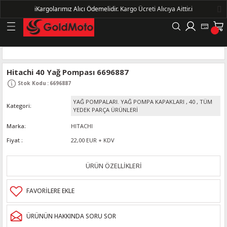
ℹ️
Kargolarımız Alıcı Ödemelidir.
Kargo Ücreti Alıcıya Aittir.ℹ️
Geri Dön
LERİ
Hitachi 40 Yağ Pompası 6696887
Stok Kodu
:
6696887
DELLERİ
YAĞ POMPALARI. YAĞ POMPA KAPAKLARI
,
40
,
TÜM
Kategori
YEDEK PARÇA ÜRÜNLERİ
DELLERİ
Marka
HITACHI
AYIŞ KASNAKLI ALTERNATÖRLER - 1500
Fiyat
22,00 EUR + KDV
ÜRÜN ÖZELLİKLERİ
R
ÜRÜNÜN HAKKINDA SORU SOR