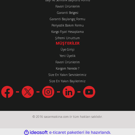
Favori Ürünlerim
Gönder
Garanti Belgesi
Garanti Başlangıç Formu
Periyodik Bakım Formu
Kargo Fiyat Hesaplama
Şifremi Unuttum
MÜŞTERİLER
Üye Girişi
Yeni Üyelik
Favori Ürünlerim
Kargom Nerede ?
Size En Yakın Servislerimiz
Size En Yakın Bayilerimiz
© 2016 sacarmakina.com.tr tüm hakları saklıdır.
ideasoft
ile
e-