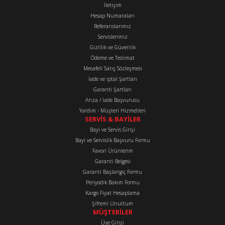
İletişim
Ürün açıklamasında eksik bilgiler bulunuyor.
Hesap Numaraları
2.665,53 TL
Ürün bilgilerinde hatalar bulunuyor.
Referanslarımız
Ürün fiyatı diğer sitelerden daha pahalı.
Servislerimiz
Gizlilik ve Güvenlik
Bu ürüne benzer farklı alternatifler olmalı.
Ödeme ve Teslimat
Mesafeli Satış Sözleşmesi
İade ve iptal Şartları
Garanti Şartları
Arıza / İade Başvurusu
Yardım - Müşteri Hizmetleri
Gönder
SERVİS & BAYİLER
Bayi ve Servis Girişi
Bayi ve Servislik Başvuru Formu
Favori Ürünlerim
Garanti Belgesi
Garanti Başlangıç Formu
Periyodik Bakım Formu
Kargo Fiyat Hesaplama
Şifremi Unuttum
MÜŞTERİLER
Üye Girişi