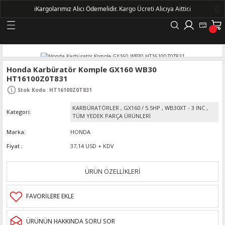
ℹ️
Kargolarımız Alıcı Ödemelidir.
Kargo Ücreti Alıcıya Aittir.ℹ️
Geri Dön
LERİ
Honda Karbüratör Komple GX160 WB30
HT16100Z0T831
DELLERİ
Stok Kodu
:
HT16100Z0T831
KARBÜRATÖRLER
,
GX160 / 5.5HP
,
WB30XT - 3 INC
,
Kategori
DELLERİ
TÜM YEDEK PARÇA ÜRÜNLERİ
Marka
HONDA
AYIŞ KASNAKLI ALTERNATÖRLER - 1500
Fiyat
37,14 USD + KDV
R
ÜRÜN ÖZELLİKLERİ
ÜRÜNÜN HAKKINDA SORU SOR